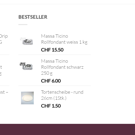
BESTSELLER
Drip
Massa Ticino
G
Rollfondant weiss 1 kg
CHF
15.50
Massa Ticino
t
Rollfondant schwarz
g
250 g
CHF
6.00
ust –
Tortenscheibe - rund
26cm (1Stk.)
CHF
1.50