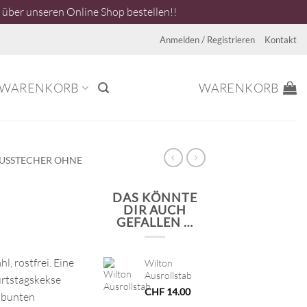
über unseren Online Shop bestellen!!
Anmelden / Registrieren
Kontakt
WARENKORB
WARENKORB
USSTECHER OHNE
DAS KÖNNTE
DIR AUCH
GEFALLEN …
l, rostfrei. Eine
Wilton
Ausrollstab
burtstagskekse
CHF
14.00
 bunten