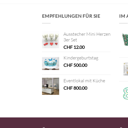
EMPFEHLUNGEN FÜR SIE
IM
Ausstecher Mini Herzen
3er Set
CHF
12.00
Kindergeburtstag
CHF
500.00
Eventlokal mit Küche
CHF
800.00