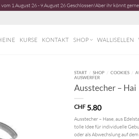
vom 1.August 26 - 9.August 26 Geschlossen!Aber ihr könnt gerne 
HEINE
KURSE
KONTAKT
SHOP
WALLISELLEN
/
/
/
START
SHOP
COOKIES
A
AUSWERFER
Ausstecher – Hai
5.80
CHF
Ausstecher – Hase, aus Edelstah
tolle Idee für individuelle Ge
oder als Abwechslung auf dem