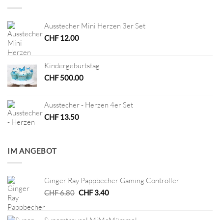
Ausstecher Mini Herzen 3er Set
CHF
12.00
Kindergeburtstag
CHF
500.00
Ausstecher - Herzen 4er Set
CHF
13.50
IM ANGEBOT
Ginger Ray Pappbecher Gaming Controller
Ursprünglicher
Aktueller
CHF
6.80
CHF
3.40
Preis
Preis
war:
ist: