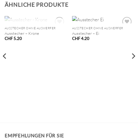
ÄHNLICHE PRODUKTE
NICHT VORRÄTIG
AUSSTECHER OHNE AUSWERFER
AUSSTECHER OHNE AUSWERFER
Ausstecher – Krone
Ausstecher – Ei
CHF
5.20
CHF
4.20
EMPFEHLUNGEN FÜR SIE