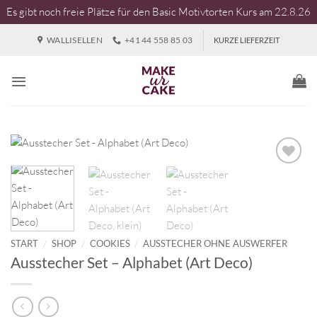
Es gibt noch freie Plätze für den Basic Motivtorten Kurs am 22.8.26
Zum
WALLISELLEN
+41 44 558 85 03
KURZE LIEFERZEIT
Inhalt
springen
START
/
SHOP
/
COOKIES
/
AUSSTECHER OHNE AUSWERFER
Ausstecher Set – Alphabet (Art Deco)