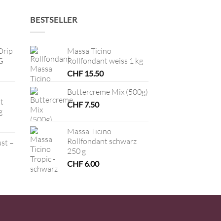
BESTSELLER
Drip
Massa Ticino
G
Rollfondant weiss 1 kg
CHF
15.50
Buttercreme Mix (500g)
t
CHF
7.50
g
Massa Ticino
Rollfondant schwarz
ust –
250 g
CHF
6.00