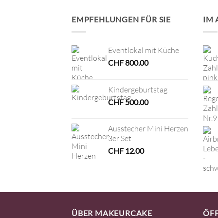
EMPFEHLUNGEN FÜR SIE
IM
Eventlokal mit Küche
CHF
800.00
Kindergeburtstag
CHF
500.00
Ausstecher Mini Herzen
3er Set
CHF
12.00
ÜBER MAKEURCAKE
ÖF