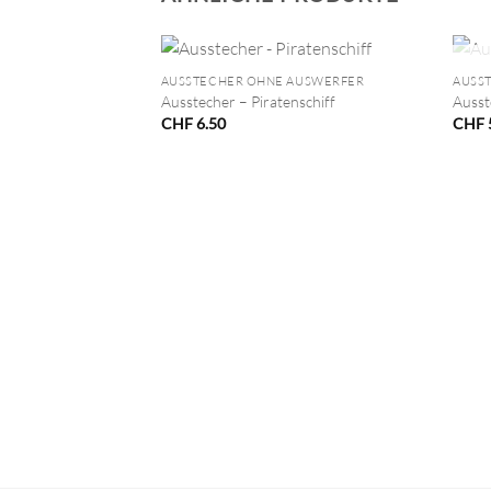
+
+
AUSSTECHER OHNE AUSWERFER
AUSS
Ausstecher – Piratenschiff
Ausst
CHF
6.50
CHF
AUSWERFER
gross