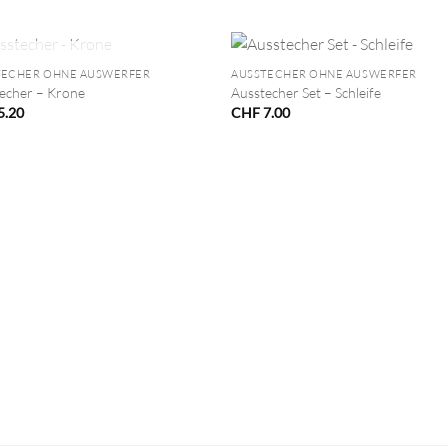
+
NICHT VORRÄTIG
TECHER OHNE AUSWERFER
AUSSTECHER OHNE AUSWERFER
echer – Krone
Ausstecher Set – Schleife
5.20
CHF
7.00