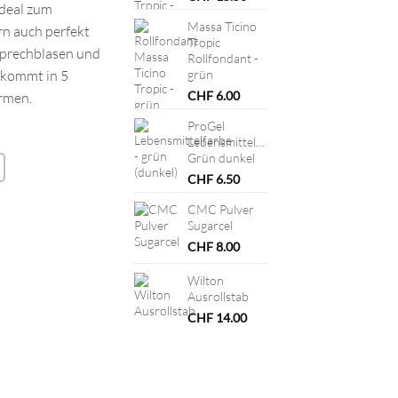
ideal zum
Massa Ticino
rn auch perfekt
Tropic
 Sprechblasen und
Rollfondant -
 kommt in 5
grün
CHF
6.00
rmen.
ProGel
Lebensmittelfarbe
Grün dunkel
CHF
6.50
CMC Pulver
Sugarcel
CHF
8.00
Wilton
Ausrollstab
CHF
14.00