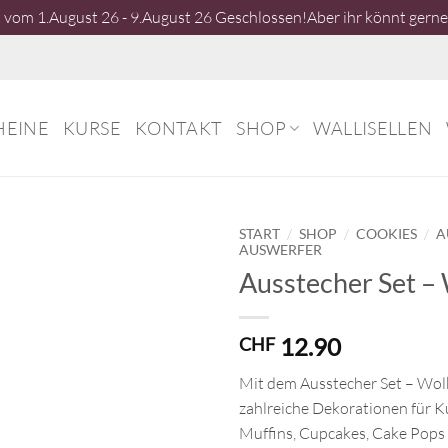
vom 1.August 26 - 9.August 26 Geschlossen!Aber ihr könnt gerne 
HEINE
KURSE
KONTAKT
SHOP
WALLISELLEN
/
/
/
START
SHOP
COOKIES
A
AUSWERFER
Ausstecher Set –
12.90
CHF
Mit dem Ausstecher Set – Wol
zahlreiche Dekorationen für K
Muffins, Cupcakes, Cake Pops