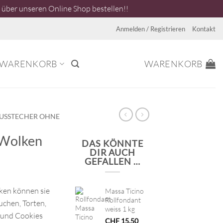
über unseren Online Shop bestellen!!
Anmelden / Registrieren
Kontakt
WARENKORB
WARENKORB
USSTECHER OHNE
 Wolken
DAS KÖNNTE
DIR AUCH
GEFALLEN …
ken können sie
Massa Ticino
Rollfondant
uchen, Torten,
weiss 1 kg
 und Cookies
CHF
15.50