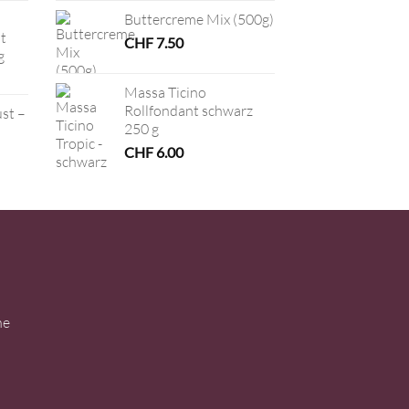
Buttercreme Mix (500g)
t
CHF
7.50
g
Massa Ticino
Rollfondant schwarz
ust –
250 g
CHF
6.00
ne