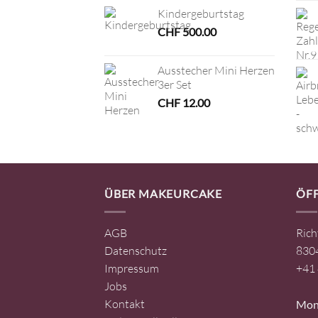
Kindergeburtstag
CHF
500.00
Ausstecher Mini Herzen
3er Set
CHF
12.00
ÜBER MAKEURCAKE
ÖF
AGB
Rich
Datenschutz
8304
Impressum
+41 
Jobs
Kontakt
Mont