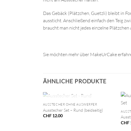
Das Gebäck (Plätzchen, Guetzli) bleibt in Fo
aussticht. Anschließend einfach den Teig zw
braucht man nicht jedes einzelne Plätzchen 
Sie möchten mehr über MakeUrCake erfahre
ÄHNLICHE PRODUKTE
+
+
NICHT VORRÄTIG
AUSSTECHER OHNE AUSWERFER
Ausstecher Set – Rund (beidseitig)
AUSS
CHF
12.00
Ausst
CHF