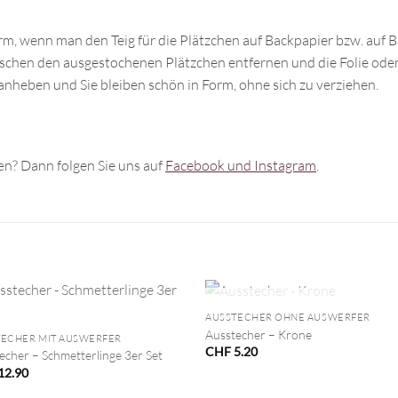
rm, wenn man den Teig für die Plätzchen auf Backpapier bzw. auf Ba
ischen den ausgestochenen Plätzchen entfernen und die Folie oder 
anheben und Sie bleiben schön in Form, ohne sich zu verziehen.
n? Dann folgen Sie uns auf
Facebook und Instagram
.
+
NICHT VORRÄTIG
AUSSTECHER OHNE AUSWERFER
Ausstecher – Krone
TECHER MIT AUSWERFER
CHF
5.20
echer – Schmetterlinge 3er Set
12.90