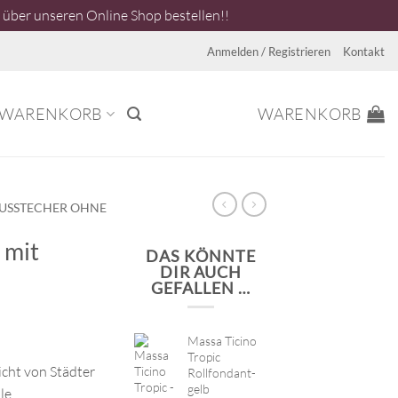
über unseren Online Shop bestellen!!
Anmelden / Registrieren
Kontakt
WARENKORB
WARENKORB
USSTECHER OHNE
 mit
DAS KÖNNTE
DIR AUCH
GEFALLEN …
Massa Ticino
Tropic
cht von Städter
Rollfondant-
gelb
lle