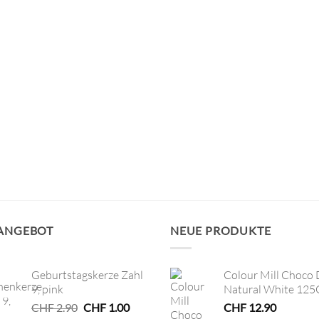
 ANGEBOT
NEUE PRODUKTE
Geburtstagskerze Zahl
Colour Mill Choco 
9, pink
Natural White 125
Ursprünglicher
Aktueller
CHF
2.90
CHF
1.00
CHF
12.90