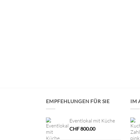
AUSWERFER
EMPFEHLUNGEN FÜR SIE
IM
Eventlokal mit Küche
CHF
800.00