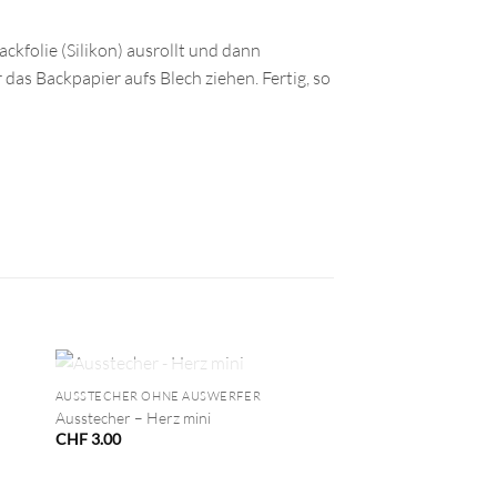
ckfolie (Silikon) ausrollt und dann
das Backpapier aufs Blech ziehen. Fertig, so
+
NICHT VORRÄTIG
AUSSTECHER OHNE AUSWERFER
Ausstecher – Herz mini
CHF
3.00