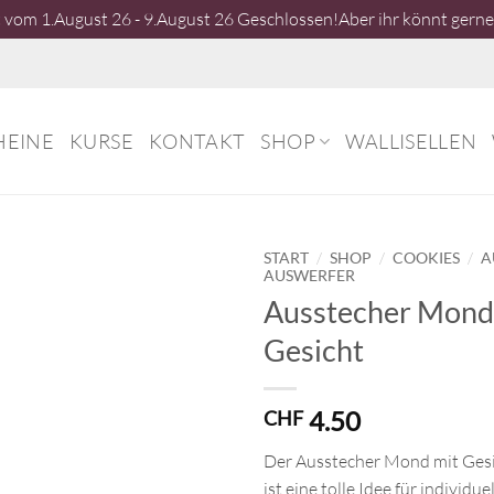
vom 1.August 26 - 9.August 26 Geschlossen!Aber ihr könnt gerne 
HEINE
KURSE
KONTAKT
SHOP
WALLISELLEN
/
/
/
START
SHOP
COOKIES
A
AUSWERFER
Ausstecher Mond
Gesicht
4.50
CHF
Der Ausstecher Mond mit Gesi
ist eine tolle Idee für individue