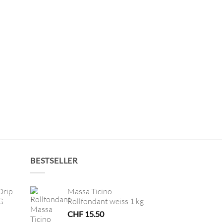
BESTSELLER
Drip
Massa Ticino
G
Rollfondant weiss 1 kg
CHF
15.50