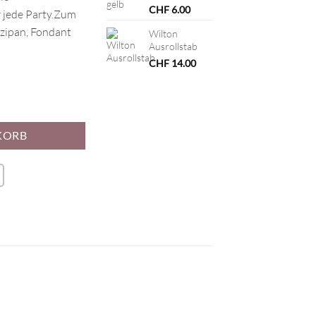
CHF
6.00
 jede Party.Zum
rzipan, Fondant
Wilton
Ausrollstab
CHF
14.00
nge
KORB