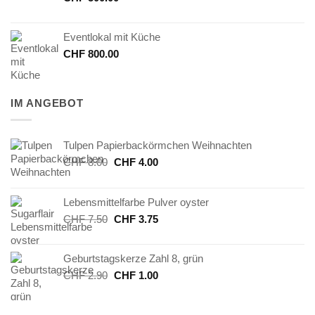
Eventlokal mit Küche
CHF
800.00
IM ANGEBOT
Tulpen Papierbackörmchen Weihnachten
Ursprünglicher
Aktueller
CHF
8.00
CHF
4.00
Preis
Preis
war:
ist:
Lebensmittelfarbe Pulver oyster
CHF 8.00
CHF 4.00.
Ursprünglicher
Aktueller
CHF
7.50
CHF
3.75
Preis
Preis
war:
ist:
Geburtstagskerze Zahl 8, grün
CHF 7.50
CHF 3.75.
Ursprünglicher
Aktueller
CHF
2.90
CHF
1.00
Preis
Preis
war:
ist: