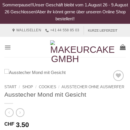
Sommerpause!!Unser Geschäft bleibt vom 1.August 26 - 9.August
26 Geschlossen!Aber ihr könnt gerne über unseren Online Shop
bestellen!!
Zum
WALLISELLEN
+41 44 558 85 03
KURZE LIEFERZEIT
Inhalt
springen
START
/
SHOP
/
COOKIES
/
AUSSTECHER OHNE AUSWERFER
Ausstecher Mond mit Gesicht
3.50
CHF