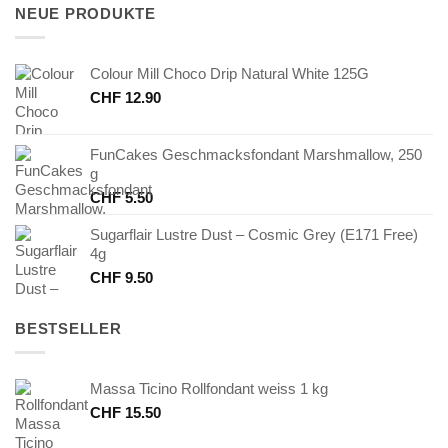
CHF 2.90
CHF 1.00.
NEUE PRODUKTE
Colour Mill Choco Drip Natural White 125G
CHF
12.90
FunCakes Geschmacksfondant Marshmallow, 250
g
CHF
5.50
Sugarflair Lustre Dust – Cosmic Grey (E171 Free)
4g
CHF
9.50
BESTSELLER
Massa Ticino Rollfondant weiss 1 kg
CHF
15.50