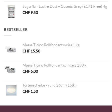
Sugarflair Lustre Dust – Cosmic Grey (E171 Free) 4g
CHF
9.50
BESTSELLER
Massa Ticino Rollfondant weiss 1 kg
CHF
15.50
Massa Ticino Rollfondant schwarz 250 g
CHF
6.00
Tortenscheibe - rund 26cm (1Stk.)
CHF
1.50