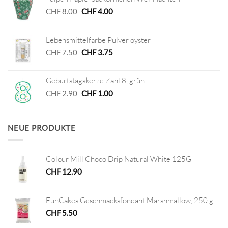
Ursprünglicher
Aktueller
CHF
8.00
CHF
4.00
Preis
Preis
war:
ist:
Lebensmittelfarbe Pulver oyster
CHF 8.00
CHF 4.00.
Ursprünglicher
Aktueller
CHF
7.50
CHF
3.75
Preis
Preis
war:
ist:
Geburtstagskerze Zahl 8, grün
CHF 7.50
CHF 3.75.
Ursprünglicher
Aktueller
CHF
2.90
CHF
1.00
Preis
Preis
war:
ist:
CHF 2.90
CHF 1.00.
NEUE PRODUKTE
Colour Mill Choco Drip Natural White 125G
CHF
12.90
FunCakes Geschmacksfondant Marshmallow, 250 g
CHF
5.50