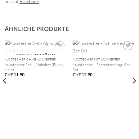
uns auf
Facebook
.
ÄHNLICHE PRODUKTE
NICHT VORRÄTIG
AUSSTECHER OHNE AUSWERFER
AUSSTECHER MIT AUSWERFER
Ausstecher Set – Alphabet (Funky,
Ausstecher – Schmetterlinge 3er
klein)
Set
CHF
11.90
CHF
12.90