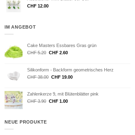
CHF
12.00
IM ANGEBOT
Cake Masters Essbares Gras grün
Ursprünglicher
Aktueller
CHF
5.20
CHF
2.60
Preis
Preis
war:
ist:
Silikonform - Backform geometrisches Herz
CHF 5.20
CHF 2.60.
Ursprünglicher
Aktueller
CHF
38.00
CHF
19.00
Preis
Preis
war:
ist:
Zahlenkerze 9, mit Blütenblätter pink
CHF 38.00
CHF 19.00.
Ursprünglicher
Aktueller
CHF
3.90
CHF
1.00
Preis
Preis
war:
ist:
CHF 3.90
CHF 1.00.
NEUE PRODUKTE