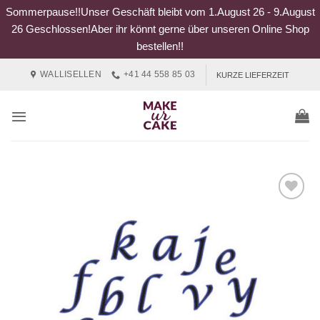
Sommerpause!!Unser Geschäft bleibt vom 1.August 26 - 9.August
26 Geschlossen!Aber ihr könnt gerne über unseren Online Shop
bestellen!!
Zum
WALLISELLEN
+41 44 558 85 03
KURZE LIEFERZEIT
Inhalt
springen