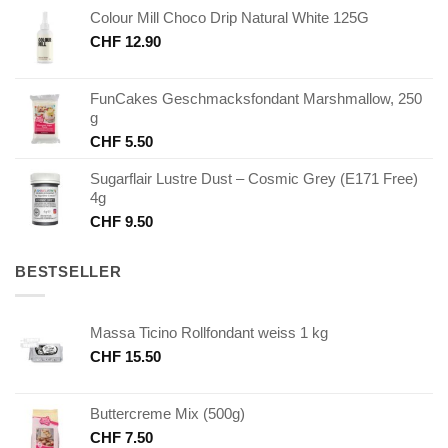
Colour Mill Choco Drip Natural White 125G
CHF
12.90
FunCakes Geschmacksfondant Marshmallow, 250
g
CHF
5.50
Sugarflair Lustre Dust – Cosmic Grey (E171 Free)
4g
CHF
9.50
BESTSELLER
Massa Ticino Rollfondant weiss 1 kg
CHF
15.50
Buttercreme Mix (500g)
CHF
7.50