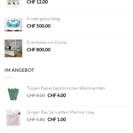
CHF
12.00
Kindergeburtstag
CHF
500.00
Eventlokal mit Küche
CHF
800.00
IM ANGEBOT
Tulpen Papierbackörmchen Weihnachten
Ursprünglicher
Aktueller
CHF
8.00
CHF
4.00
Preis
Preis
war:
ist:
Ginger Ray Servietten Marmor rosa
CHF 8.00
CHF 4.00.
Ursprünglicher
Aktueller
CHF
5.80
CHF
1.00
Preis
Preis
war:
ist: