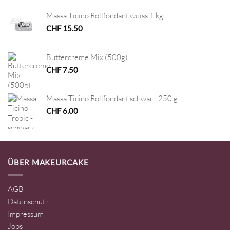
Massa Ticino Rollfondant weiss 1 kg
CHF
15.50
Buttercreme Mix (500g)
CHF
7.50
Massa Ticino Rollfondant schwarz 250 g
CHF
6.00
ÜBER MAKEURCAKE
AGB
Datenschutz
Impressum
Jobs