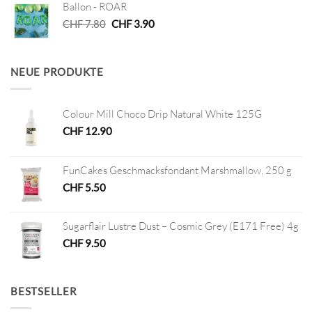
Ballon - ROAR
CHF 5.80
CHF 1.00.
Ursprünglicher
Aktueller
CHF
7.80
CHF
3.90
Preis
Preis
war:
ist:
CHF 7.80
CHF 3.90.
NEUE PRODUKTE
Colour Mill Choco Drip Natural White 125G
CHF
12.90
FunCakes Geschmacksfondant Marshmallow, 250 g
CHF
5.50
Sugarflair Lustre Dust – Cosmic Grey (E171 Free) 4g
CHF
9.50
BESTSELLER