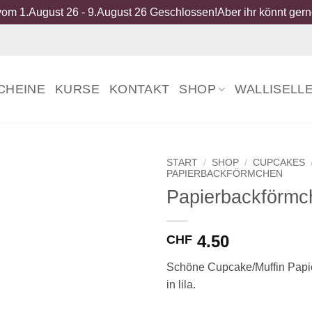
om 1.August 26 - 9.August 26 Geschlossen!Aber ihr könnt gerne
CHEINE
KURSE
KONTAKT
SHOP
WALLISELL
START
/
SHOP
/
CUPCAKES
PAPIERBACKFÖRMCHEN
Papierbackförmch
4.50
CHF
Schöne Cupcake/Muffin Papi
in lila.