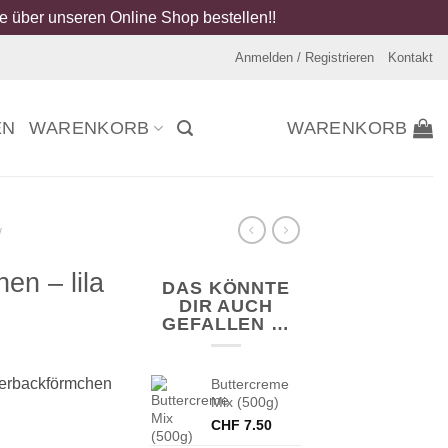
 über unseren Online Shop bestellen!!
Anmelden / Registrieren
Kontakt
EN
WARENKORB
WARENKORB
/
en – lila
DAS KÖNNTE
DIR AUCH
GEFALLEN …
erbackförmchen
Buttercreme
Mix (500g)
CHF
7.50