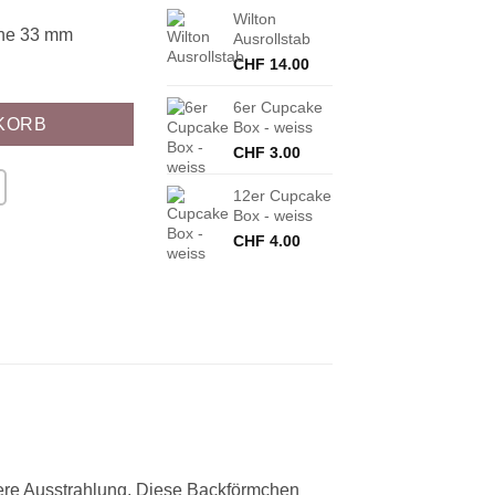
Wilton
öhe 33 mm
Ausrollstab
CHF
14.00
6er Cupcake
KORB
Box - weiss
CHF
3.00
12er Cupcake
Box - weiss
CHF
4.00
re Ausstrahlung. Diese Backförmchen