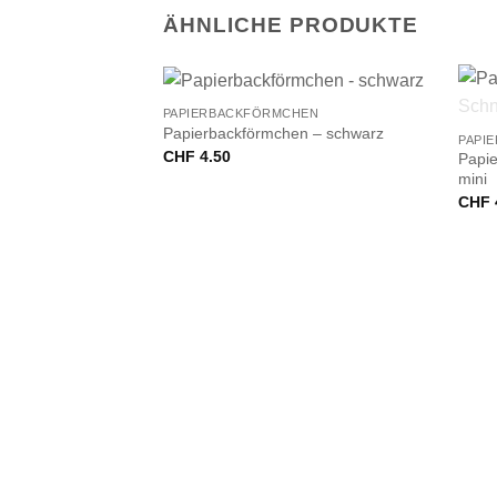
ÄHNLICHE PRODUKTE
+
+
PAPIERBACKFÖRMCHEN
Papierbackförmchen – schwarz
PAPI
CHF
4.50
Papie
mini
CHF
HEN
n – pink, mini