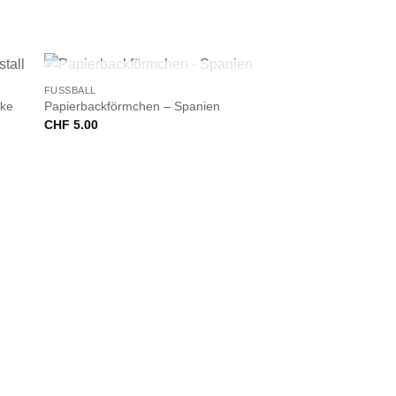
+
NICHT VORRÄTIG
FUSSBALL
cke
Papierbackförmchen – Spanien
CHF
5.00