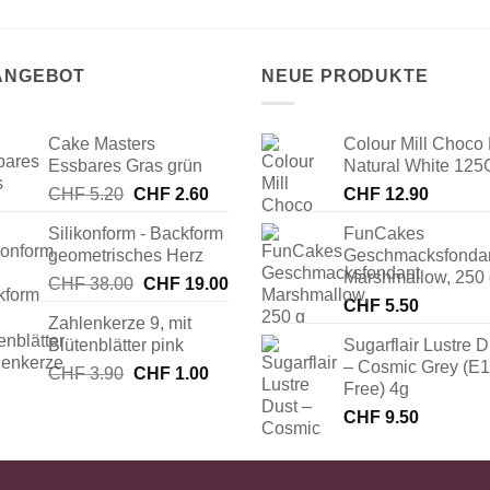
 ANGEBOT
NEUE PRODUKTE
Cake Masters
Colour Mill Choco 
Essbares Gras grün
Natural White 125
Ursprünglicher
Aktueller
CHF
5.20
CHF
2.60
CHF
12.90
Preis
Preis
Silikonform - Backform
FunCakes
war:
ist:
geometrisches Herz
Geschmacksfonda
CHF 5.20
CHF 2.60.
Marshmallow, 250
Ursprünglicher
Aktueller
CHF
38.00
CHF
19.00
Preis
Preis
CHF
5.50
Zahlenkerze 9, mit
war:
ist:
Blütenblätter pink
Sugarflair Lustre D
CHF 38.00
CHF 19.00.
– Cosmic Grey (E
Ursprünglicher
Aktueller
CHF
3.90
CHF
1.00
Free) 4g
Preis
Preis
CHF
9.50
war:
ist:
CHF 3.90
CHF 1.00.