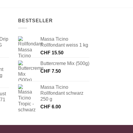
BESTSELLER
Drip
Massa Ticino
G
Rollfondant weiss 1 kg
CHF
15.50
Buttercreme Mix (500g)
nt
CHF
7.50
 g
Massa Ticino
Rollfondant schwarz
ust
250 g
171
CHF
6.00