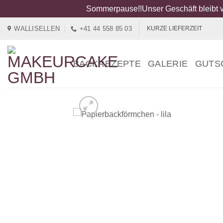
Sommerpause!!Unser Geschäft bleibt v
Zum
WALLISELLEN
+41 44 558 85 03
KURZE LIEFERZEIT
Inhalt
springen
BACKREZEPTE
GALERIE
GUTS