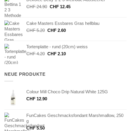
Ursprünglicher
Aktueller
CHF
24.90
CHF
12.45
Preis
Preis
war:
ist:
Cake Masters Essbares Gras hellblau
CHF 24.90
CHF 12.45.
Ursprünglicher
Aktueller
CHF
5.20
CHF
2.60
Preis
Preis
war:
ist:
Tortenplatte - rund (20cm) weiss
CHF 5.20
CHF 2.60.
Ursprünglicher
Aktueller
CHF
4.20
CHF
2.10
Preis
Preis
war:
ist:
CHF 4.20
CHF 2.10.
NEUE PRODUKTE
Colour Mill Choco Drip Natural White 125G
CHF
12.90
FunCakes Geschmacksfondant Marshmallow, 250
g
CHF
5.50