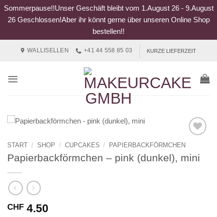
Sommerpause!!Unser Geschäft bleibt vom 1.August 26 - 9.August
26 Geschlossen!Aber ihr könnt gerne über unseren Online Shop
bestellen!!
Zum
WALLISELLEN
+41 44 558 85 03
KURZE LIEFERZEIT
Inhalt
springen
START
/
SHOP
/
CUPCAKES
/
PAPIERBACKFÖRMCHEN
Papierbackförmchen – pink (dunkel), mini
4.50
CHF