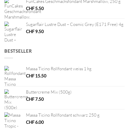
FunCakes Geschmacksfondant Marshmallow, 250 g
CHF
5.50
Sugarflair Lustre Dust – Cosmic Grey (E171 Free) 4g
CHF
9.50
BESTSELLER
Massa Ticino Rollfondant weiss 1 kg
CHF
15.50
Buttercreme Mix (500g)
CHF
7.50
Massa Ticino Rollfondant schwarz 250 g
CHF
6.00