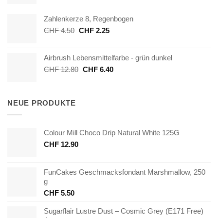
Preis
Preis
war:
ist:
Zahlenkerze 8, Regenbogen
CHF 38.00
CHF 19.00.
Ursprünglicher
Aktueller
CHF
4.50
CHF
2.25
Preis
Preis
war:
ist:
Airbrush Lebensmittelfarbe - grün dunkel
CHF 4.50
CHF 2.25.
Ursprünglicher
Aktueller
CHF
12.80
CHF
6.40
Preis
Preis
war:
ist:
CHF 12.80
CHF 6.40.
NEUE PRODUKTE
Colour Mill Choco Drip Natural White 125G
CHF
12.90
FunCakes Geschmacksfondant Marshmallow, 250
g
CHF
5.50
Sugarflair Lustre Dust – Cosmic Grey (E171 Free)