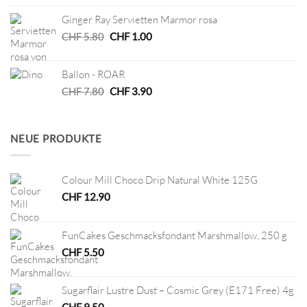
war:
ist:
Ginger Ray Servietten Marmor rosa
CHF 8.00
CHF 4.00.
Ursprünglicher
Aktueller
CHF
5.80
CHF
1.00
Preis
Preis
war:
ist:
Ballon - ROAR
CHF 5.80
CHF 1.00.
Ursprünglicher
Aktueller
CHF
7.80
CHF
3.90
Preis
Preis
war:
ist:
CHF 7.80
CHF 3.90.
NEUE PRODUKTE
Colour Mill Choco Drip Natural White 125G
CHF
12.90
FunCakes Geschmacksfondant Marshmallow, 250 g
CHF
5.50
Sugarflair Lustre Dust – Cosmic Grey (E171 Free) 4g
CHF
9.50