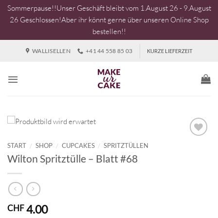
Sommerpause!!Unser Geschäft bleibt vom 1.August 26 - 9.August
26 Geschlossen!Aber ihr könnt gerne über unseren Online Shop
bestellen!!
Zum
WALLISELLEN
+41 44 558 85 03
KURZE LIEFERZEIT
Inhalt
springen
START
/
SHOP
/
CUPCAKES
/
SPRITZTÜLLEN
Wilton Spritztülle – Blatt #68
4.00
CHF