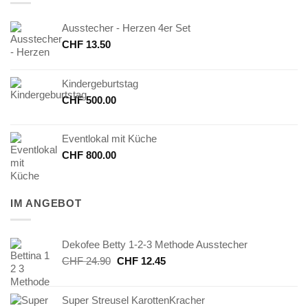
Ausstecher - Herzen 4er Set
CHF
13.50
Kindergeburtstag
CHF
500.00
Eventlokal mit Küche
CHF
800.00
IM ANGEBOT
Dekofee Betty 1-2-3 Methode Ausstecher
Ursprünglicher
Aktueller
CHF
24.90
CHF
12.45
Preis
Preis
war:
ist:
Super Streusel KarottenKracher
CHF 24.90
CHF 12.45.