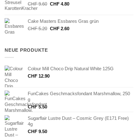
Ursprünglicher
Aktueller
CHF
9.60
CHF
4.80
Preis
Preis
war:
ist:
Cake Masters Essbares Gras grün
CHF 9.60
CHF 4.80.
Ursprünglicher
Aktueller
CHF
5.20
CHF
2.60
Preis
Preis
war:
ist:
CHF 5.20
CHF 2.60.
NEUE PRODUKTE
Colour Mill Choco Drip Natural White 125G
CHF
12.90
FunCakes Geschmacksfondant Marshmallow, 250
g
CHF
5.50
Sugarflair Lustre Dust – Cosmic Grey (E171 Free)
4g
CHF
9.50