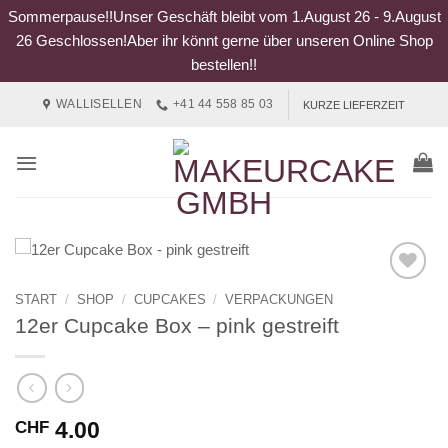
Sommerpause!!Unser Geschäft bleibt vom 1.August 26 - 9.August
26 Geschlossen!Aber ihr könnt gerne über unseren Online Shop
bestellen!!
Zum
WALLISELLEN
+41 44 558 85 03
KURZE LIEFERZEIT
Inhalt
springen
START
/
SHOP
/
CUPCAKES
/
VERPACKUNGEN
12er Cupcake Box – pink gestreift
4.00
CHF