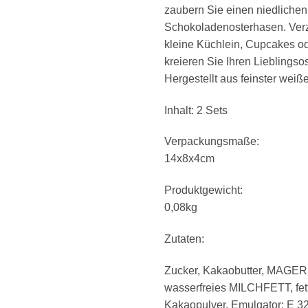
zaubern Sie einen niedlichen
Schokoladenosterhasen. Verz
kleine Küchlein, Cupcakes od
kreieren Sie Ihren Lieblingso
Hergestellt aus feinster weiß
Inhalt: 2 Sets
Verpackungsmaße:
14x8x4cm
Produktgewicht:
0,08kg
Zutaten:
Zucker, Kakaobutter, MAG
wasserfreies MILCHFETT, fe
Kakaopulver, Emulgator: E 3