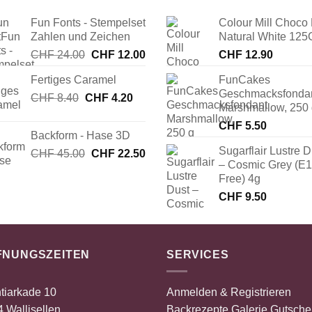
Fun Fonts - Stempelset
Colour Mill Choco 
Zahlen und Zeichen
Natural White 125
Ursprünglicher
Aktueller
CHF
24.00
CHF
12.00
CHF
12.90
Preis
Preis
Fertiges Caramel
FunCakes
war:
ist:
Geschmacksfonda
Ursprünglicher
Aktueller
CHF
8.40
CHF
CHF 24.00
4.20
CHF 12.00.
Marshmallow, 250
Preis
Preis
CHF
5.50
war:
ist:
Backform - Hase 3D
CHF 8.40
CHF 4.20.
Sugarflair Lustre D
Ursprünglicher
Aktueller
CHF
45.00
CHF
22.50
– Cosmic Grey (E
Preis
Preis
Free) 4g
war:
ist:
CHF 45.00
CHF 22.50.
CHF
9.50
FNUNGSZEITEN
SERVICES
tiarkade 10
Anmelden & Registrieren
 Wallisellen
Backrezepte
Galerie
Gutsche