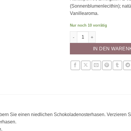
(Sonnenblumenlecithin); natü
Vanillearoma.
Nur noch 10 vorrätig
Cake-Masters Schokoladendek
IN DEN WAREN
ern Sie einen niedlichen Schokoladenosterhasen. Verzieren S
erhasen.
e.