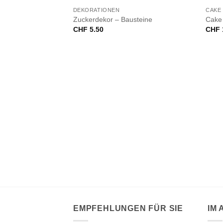
NICHT VORRÄTIG
DEKORATIONEN
CAKE
Zuckerdekor – Bausteine
Cake
CHF
5.50
CHF
VORRÄTIG
– essbare Pinguine
EMPFEHLUNGEN FÜR SIE
IM