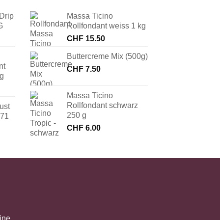
Drip
Massa Ticino
G
Rollfondant weiss 1 kg
CHF
15.50
Buttercreme Mix (500g)
nt
CHF
7.50
 g
Massa Ticino
Rollfondant schwarz
ust
250 g
171
CHF
6.00
ine