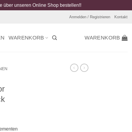
 über unseren Online Shop bestellen!!
Anmelden / Registrieren
Kontakt
EN
WARENKORB
WARENKORB
NEN
or
ck
lementen