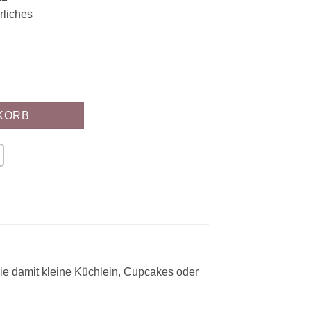
rliches
or Osterhase 2 Stück Menge
KORB
ie damit kleine Küchlein, Cupcakes oder