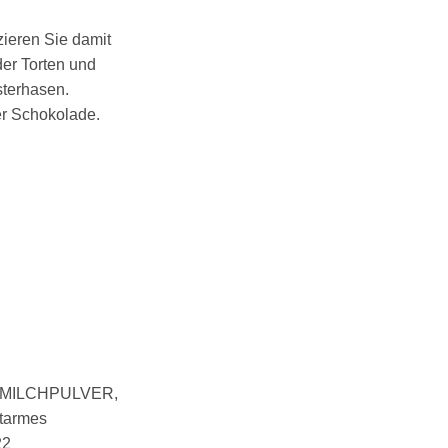
ieren Sie damit
er Torten und
sterhasen.
er Schokolade.
ERMILCHPULVER,
ttarmes
22