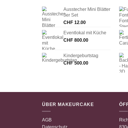
Ausstecher Mini Blätter
3er Set
CHF
12.00
Eventlokal mit Küche
CHF
800.00
Kindergeburtstag
CHF
500.00
ÜBER MAKEURCAKE
ÖF
AGB
Rich
Datenschutz
8304