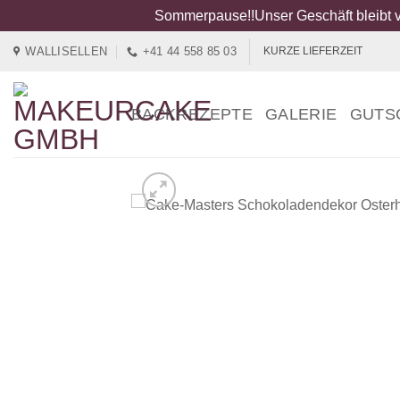
Sommerpause!!Unser Geschäft bleibt v
Zum
WALLISELLEN
+41 44 558 85 03
KURZE LIEFERZEIT
Inhalt
springen
BACKREZEPTE
GALERIE
GUTS