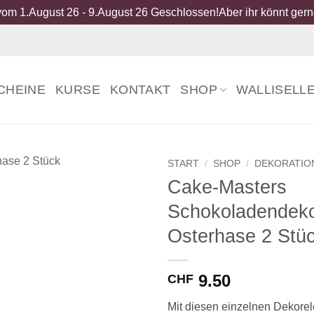
om 1.August 26 - 9.August 26 Geschlossen!Aber ihr könnt gerne
CHEINE
KURSE
KONTAKT
SHOP
WALLISELL
START
/
SHOP
/
DEKORATIO
Cake-Masters
Schokoladendek
Osterhase 2 Stü
9.50
CHF
Mit diesen einzelnen Dekore