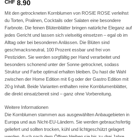
8.90
CHF
Mit den getrockneten Kornblumen von ROSIE ROSE verleihst
du Torten, Pralinen, Cocktails oder Salaten eine besondere
Farbnote. Die feinen Blütenblätter bringen natürliche Eleganz auf
jedes Gericht und lassen sich vielseitig einsetzen – egal ob im
Alltag oder bei besonderen Anlässen. Die Blüten sind
geschmacksneutral, 100 Prozent essbar und frei von
Pestiziden. Sie werden sorgfältig per Hand verarbeitet und
besonders schonend unter der Sonne getrocknet, sodass
Struktur und Farbe optimal erhalten bleiben. Du hast die Wahl
zwischen der Home Edition mit 6 g oder der Gastro Edition mit
20 g Inhalt. Beide Varianten enthalten reine Kornblumenblätter,
die direkt einsatzbereit sind – ganz ohne Vorbereitung.
Weitere Informationen
Die Kornblumen stammen aus ausgewählten Anbaugebieten in
Europa und aus Nicht-EU-Ländern. Sie werden gebrauchsfertig
geliefert und sollten trocken, kühl und lichtgeschützt gelagert
werden. Auch nach dem Öffnen bleiben sie bis zu drei Jahre