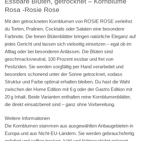
Essbare Blüten, getrocknet – Kornblume
Rosa -Rosie Rose
Mit den getrockneten Kornblumen von ROSIE ROSE verleihst
du Torten, Pralinen, Cocktails oder Salaten eine besondere
Farbnote. Die feinen Blütenblätter bringen natürliche Eleganz auf
jedes Gericht und lassen sich vielseitig einsetzen – egal ob im
Alltag oder bei besonderen Anlässen. Die Blüten sind
geschmacksneutral, 100 Prozent essbar und frei von
Pestiziden. Sie werden sorgfältig per Hand verarbeitet und
besonders schonend unter der Sonne getrocknet, sodass
Struktur und Farbe optimal erhalten bleiben. Du hast die Wahl
zwischen der Home Edition mit 6 g oder der Gastro Edition mit
20 g Inhalt. Beide Varianten enthalten reine Kornblumenblätter,
die direkt einsatzbereit sind – ganz ohne Vorbereitung.
Weitere Informationen
Die Kornblumen stammen aus ausgewählten Anbaugebieten in
Europa und aus Nicht-EU-Ländern. Sie werden gebrauchsfertig
geliefert und sollten trocken, kühl und lichtgeschützt gelagert