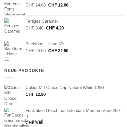
Ursprünglicher
Aktueller
CHF
24.00
CHF
12.00
Preis
Preis
war:
ist:
Fertiges Caramel
CHF 24.00
CHF 12.00.
Ursprünglicher
Aktueller
CHF
8.40
CHF
4.20
Preis
Preis
war:
ist:
Backform - Hase 3D
CHF 8.40
CHF 4.20.
Ursprünglicher
Aktueller
CHF
45.00
CHF
22.50
Preis
Preis
war:
ist:
CHF 45.00
CHF 22.50.
NEUE PRODUKTE
Colour Mill Choco Drip Natural White 125G
CHF
12.90
FunCakes Geschmacksfondant Marshmallow, 250
g
CHF
5.50