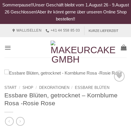
Sommerpause!!Unser Geschäft bleibt vom 1.August 26 - 9.August
26 Geschlossen!Aber ihr könnt gerne über unseren Online Shop
bestellen!!
Zum
WALLISELLEN
+41 44 558 85 03
KURZE LIEFERZEIT
Inhalt
springen
START
/
SHOP
/
DEKORATIONEN
/
ESSBARE BLÜTEN
Essbare Blüten, getrocknet – Kornblume
Rosa -Rosie Rose