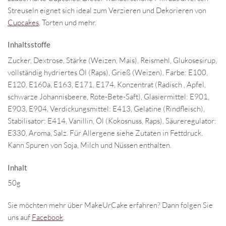
Streuseln eignet sich ideal zum Verzieren und Dekorieren von
Cupcakes
, Torten und mehr.
Inhaltsstoffe
Zucker, Dextrose, Stärke (Weizen, Mais), Reismehl, Glukosesirup,
vollständig hydriertes Öl (Raps), Grieß (Weizen), Farbe: E100,
E120, E160a, E163, E171, E174, Konzentrat (Radisch , Apfel,
schwarze Johannisbeere, Rote-Bete-Saft), Glasiermittel: E901,
E903, E904, Verdickungsmittel: E413, Gelatine (Rindfleisch),
Stabilisator: E414, Vanillin, Öl (Kokosnuss, Raps), Säureregulator:
E330, Aroma, Salz. Für Allergene siehe Zutaten in Fettdruck.
Kann Spuren von Soja, Milch und Nüssen enthalten.
Inhalt
50g
Sie möchten mehr über MakeUrCake erfahren? Dann folgen Sie
uns auf
Facebook
.