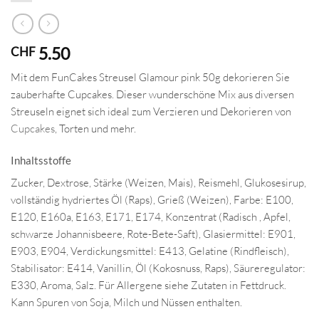
5.50
CHF
Mit dem FunCakes Streusel Glamour pink 50g dekorieren Sie
zauberhafte Cupcakes. Dieser wunderschöne Mix aus diversen
Streuseln eignet sich ideal zum Verzieren und Dekorieren von
Cupcakes
, Torten und mehr.
Inhaltsstoffe
Zucker, Dextrose, Stärke (Weizen, Mais), Reismehl, Glukosesirup,
vollständig hydriertes Öl (Raps), Grieß (Weizen), Farbe: E100,
E120, E160a, E163, E171, E174, Konzentrat (Radisch , Apfel,
schwarze Johannisbeere, Rote-Bete-Saft), Glasiermittel: E901,
E903, E904, Verdickungsmittel: E413, Gelatine (Rindfleisch),
Stabilisator: E414, Vanillin, Öl (Kokosnuss, Raps), Säureregulator:
E330, Aroma, Salz. Für Allergene siehe Zutaten in Fettdruck.
Kann Spuren von Soja, Milch und Nüssen enthalten.