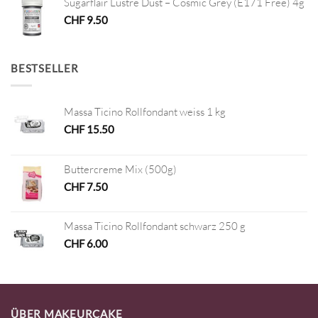
Sugarflair Lustre Dust – Cosmic Grey (E171 Free) 4g
CHF
9.50
BESTSELLER
Massa Ticino Rollfondant weiss 1 kg
CHF
15.50
Buttercreme Mix (500g)
CHF
7.50
Massa Ticino Rollfondant schwarz 250 g
CHF
6.00
ÜBER MAKEURCAKE