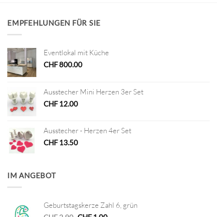
EMPFEHLUNGEN FÜR SIE
Eventlokal mit Küche
CHF
800.00
Ausstecher Mini Herzen 3er Set
CHF
12.00
Ausstecher - Herzen 4er Set
CHF
13.50
IM ANGEBOT
Geburtstagskerze Zahl 6, grün
Ursprünglicher
Aktueller
CHF
2.90
CHF
1.00