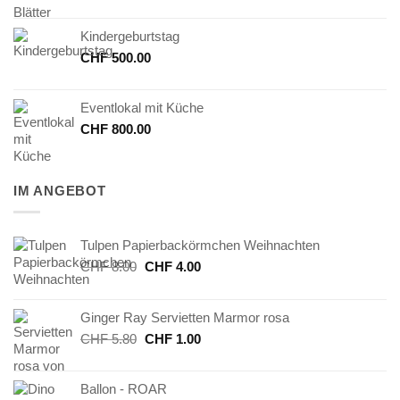
Kindergeburtstag
CHF
500.00
Eventlokal mit Küche
CHF
800.00
IM ANGEBOT
Tulpen Papierbackörmchen Weihnachten
Ursprünglicher
Aktueller
CHF
8.00
CHF
4.00
Preis
Preis
war:
ist:
Ginger Ray Servietten Marmor rosa
CHF 8.00
CHF 4.00.
Ursprünglicher
Aktueller
CHF
5.80
CHF
1.00
Preis
Preis
war:
ist:
Ballon - ROAR
CHF 5.80
CHF 1.00.