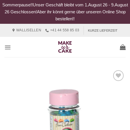
Sommerpause!!Unser Geschäft bleibt vom 1.August 26 - 9.August
26 Geschlossen!Aber ihr könnt gerne über unseren Online Shop
bestellen!!
Zum
WALLISELLEN
+41 44 558 85 03
KURZE LIEFERZEIT
Inhalt
springen