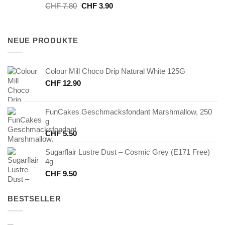
Ursprünglicher
Aktueller
CHF
7.80
CHF
3.90
Preis
Preis
war:
ist:
CHF 7.80
CHF 3.90.
NEUE PRODUKTE
Colour Mill Choco Drip Natural White 125G
CHF
12.90
FunCakes Geschmacksfondant Marshmallow, 250
g
CHF
5.50
Sugarflair Lustre Dust – Cosmic Grey (E171 Free)
4g
CHF
9.50
BESTSELLER