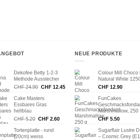
 ANGEBOT
NEUE PRODUKTE
Dekofee Betty 1-2-3
Colour Mill Choco 
Methode Ausstecher
Natural White 125
Ursprünglicher
Aktueller
CHF
24.90
CHF
12.45
CHF
12.90
Preis
Preis
Cake Masters
FunCakes
war:
ist:
Essbares Gras
Geschmacksfonda
CHF 24.90
CHF 12.45.
hellblau
Marshmallow, 250
Ursprünglicher
Aktueller
CHF
5.20
CHF
2.60
CHF
5.50
Preis
Preis
Tortenplatte - rund
Sugarflair Lustre D
war:
ist:
(20cm) weiss
– Cosmic Grey (E
CHF 5.20
CHF 2.60.