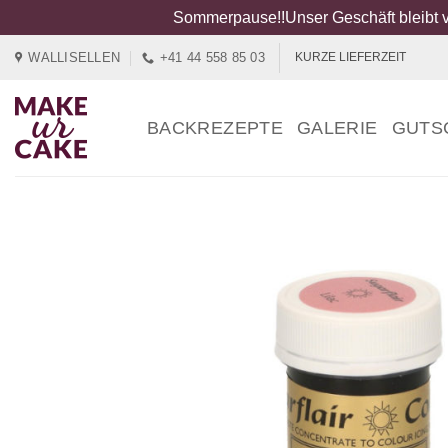
Sommerpause!!Unser Geschäft bleibt v
Zum
WALLISELLEN
+41 44 558 85 03
KURZE LIEFERZEIT
Inhalt
springen
BACKREZEPTE
GALERIE
GUTS