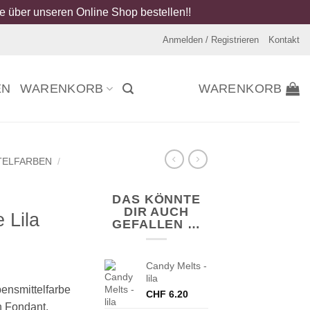
 über unseren Online Shop bestellen!!
Anmelden / Registrieren
Kontakt
EN
WARENKORB
WARENKORB
TELFARBEN
/
DAS KÖNNTE
DIR AUCH
 Lila
GEFALLEN …
Candy Melts -
lila
bensmittelfarbe
CHF
6.20
en Fondant,