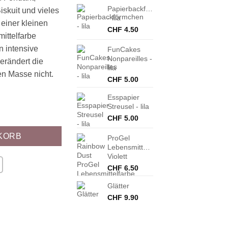
Papierbackförmchen
iskuit und vieles
- lila
 einer kleinen
CHF
4.50
ittelfarbe
n intensive
FunCakes
Nonpareilles -
erändert die
lila
en Masse nicht.
CHF
5.00
Esspapier
Streusel - lila
ila Menge
CHF
5.00
KORB
ProGel
Lebensmittelfarbe
Violett
CHF
6.50
Glätter
CHF
9.90