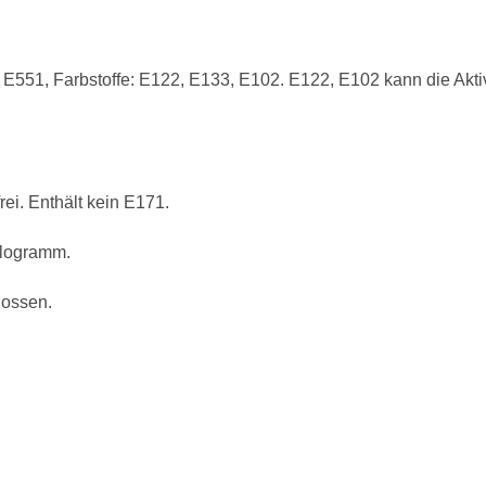
d E551, Farbstoffe: E122, E133, E102. E122, E102 kann die Akt
rei. Enthält kein E171.
logramm.
lossen.