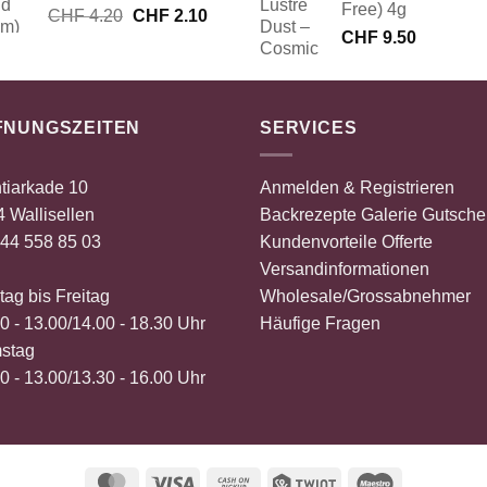
Free) 4g
Ursprünglicher
Aktueller
CHF
4.20
CHF
2.10
Preis
Preis
CHF
9.50
war:
ist:
CHF 4.20
CHF 2.10.
FNUNGSZEITEN
SERVICES
tiarkade 10
Anmelden & Registrieren
 Wallisellen
Backrezepte
Galerie
Gutsche
44 558 85 03
Kundenvorteile
Offerte
Versandinformationen
ag bis Freitag
Wholesale/Grossabnehmer
0 - 13.00/14.00 - 18.30 Uhr
Häufige Fragen
stag
0 - 13.00/13.30 - 16.00 Uhr
MasterCard
Visa
Cash
Twint
Maestro