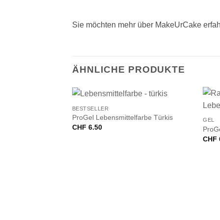
Sie möchten mehr über MakeUrCake erfah
ÄHNLICHE PRODUKTE
+
+
BESTSELLER
ProGel Lebensmittelfarbe Türkis
GEL
CHF
6.50
ProGe
CHF
VORRÄTIG