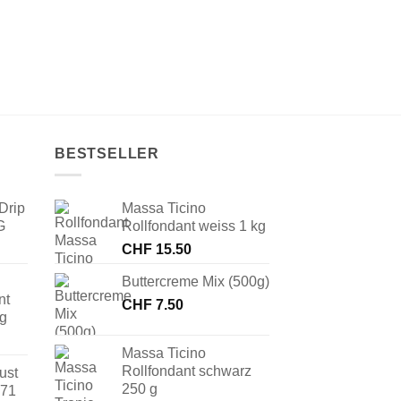
BESTSELLER
Drip
Massa Ticino
G
Rollfondant weiss 1 kg
CHF
15.50
Buttercreme Mix (500g)
nt
CHF
7.50
 g
Massa Ticino
Rollfondant schwarz
ust
250 g
171