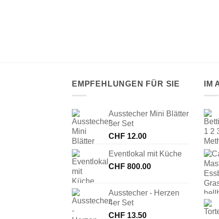
elfarbe Gelb
EMPFEHLUNGEN FÜR SIE
IM
Ausstecher Mini Blätter
3er Set
CHF
12.00
Eventlokal mit Küche
CHF
800.00
Ausstecher - Herzen
4er Set
CHF
13.50