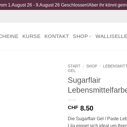
om 1.August 26 - 9.August 26 Geschlossen!Aber ihr könnt gerne
CHEINE
KURSE
KONTAKT
SHOP
WALLISELL
START
/
SHOP
/
LEBENSMIT
GEL
Sugarflair
Lebensmittelfarbe
8.50
CHF
Die Sugarflair Gel / Paste Le
Lila eignet sich ideal um Ihr