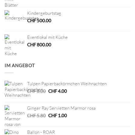
Kindergeburtstag
CHF
500.00
Eventlokal mit Küche
CHF
800.00
IM ANGEBOT
Tulpen Papierbackörmchen Weihnachten
Ursprünglicher
Aktueller
CHF
8.00
CHF
4.00
Preis
Preis
war:
ist:
Ginger Ray Servietten Marmor rosa
CHF 8.00
CHF 4.00.
Ursprünglicher
Aktueller
CHF
5.80
CHF
1.00
Preis
Preis
war:
ist:
Ballon - ROAR
CHF 5.80
CHF 1.00.