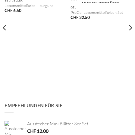
NICHT VORRÄTIG
BESTSELLER
NICHT VORRÄTIG
Lebensmittelfarbe – burgund
GEL
CHF
6.50
ProGel Lebensmittelfarben Set
CHF
32.50
EMPFEHLUNGEN FÜR SIE
Ausstecher Mini Blätter 3er Set
CHF
12.00