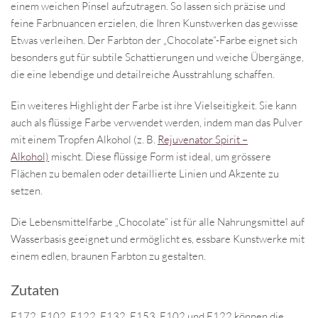
einem weichen Pinsel aufzutragen. So lassen sich präzise und
feine Farbnuancen erzielen, die Ihren Kunstwerken das gewisse
Etwas verleihen. Der Farbton der „Chocolate“-Farbe eignet sich
besonders gut für subtile Schattierungen und weiche Übergänge,
die eine lebendige und detailreiche Ausstrahlung schaffen.
Ein weiteres Highlight der Farbe ist ihre Vielseitigkeit. Sie kann
auch als flüssige Farbe verwendet werden, indem man das Pulver
mit einem Tropfen Alkohol (z. B.
Rejuvenator Spirit –
Alkohol)
mischt. Diese flüssige Form ist ideal, um grössere
Flächen zu bemalen oder detaillierte Linien und Akzente zu
setzen.
Die Lebensmittelfarbe „Chocolate“ ist für alle Nahrungsmittel auf
Wasserbasis geeignet und ermöglicht es, essbare Kunstwerke mit
einem edlen, braunen Farbton zu gestalten.
Zutaten
E172, E102, E122, E132, E153. E102 und E122 können die