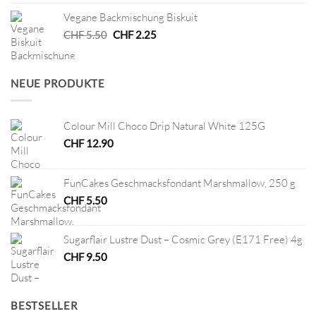
war:
ist:
Vegane Backmischung Biskuit
CHF 8.00
CHF 4.00.
Ursprünglicher
Aktueller
CHF
5.50
CHF
2.25
Preis
Preis
war:
ist:
CHF 5.50
CHF 2.25.
NEUE PRODUKTE
Colour Mill Choco Drip Natural White 125G
CHF
12.90
FunCakes Geschmacksfondant Marshmallow, 250 g
CHF
5.50
Sugarflair Lustre Dust – Cosmic Grey (E171 Free) 4g
CHF
9.50
BESTSELLER