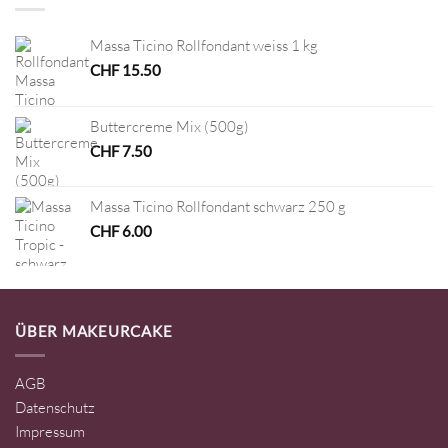
Massa Ticino Rollfondant weiss 1 kg
CHF
15.50
Buttercreme Mix (500g)
CHF
7.50
Massa Ticino Rollfondant schwarz 250 g
CHF
6.00
ÜBER MAKEURCAKE
AGB
Datenschutz
Impressum