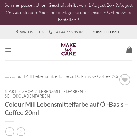
Sommerpause!!Unser Geschäft bleibt vom 1.August 26 - 9.August
26 Geschlossen!Aber ihr könnt gerne über unseren Online Shop
bestellen!!
Zum
WALLISELLEN
+41 44 558 85 03
KURZE LIEFERZEIT
Inhalt
springen
START
/
SHOP
/
LEBENSMITTELFARBEN
/
SCHOKOLADENFARBEN
Colour Mill Lebensmittelfarbe auf Öl-Basis –
Coffee 20ml