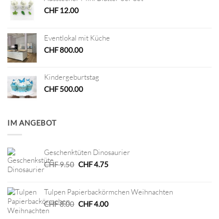
CHF
12.00
Eventlokal mit Küche
CHF
800.00
Kindergeburtstag
CHF
500.00
IM ANGEBOT
Geschenktüten Dinosaurier
Ursprünglicher
Aktueller
CHF
9.50
CHF
4.75
Preis
Preis
war:
ist:
Tulpen Papierbackörmchen Weihnachten
CHF 9.50
CHF 4.75.
Ursprünglicher
Aktueller
CHF
8.00
CHF
4.00
Preis
Preis