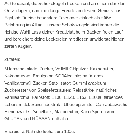
Achte darauf, die Schokokugeln trocken und an einem dunklen
Ort zu lagern, damit du lange Freude an diesem Genuss hast.
Egal, ob für eine besondere Feier oder einfach als süße
Belohnung im Alltag – unsere Schokokugeln sind immer die
richtige Wahl! Lass deiner Kreativität beim Backen freien Lauf
und bereichere deine Leckereien mit diesen unwiderstehlichen,
zarten Kugeln.
Zutaten:
Milchschokolade [Zucker, VollMILCHpulver, Kakaobutter,
Kakaomasse, Emulgator: SOJAlecithin; natürliches
Vanillearoma], Zucker, Stabilisator: Gummi arabicum,
Zuckerester von Speisefettsäuren; Reisstärke, natürliches
Vanillearoma, Farbstoff: E100, E120, E153, E160a; färbendes
Lebensmittel: Spirulinaextrakt; Überzugsmittel: Carnaubawachs,
Bienenwachs, Schellack, Maltodextrin; Kann Spuren von
GLUTEN und NÜSSEN enthalten.
Energie- & Nährstoffgehalt pro 100g: