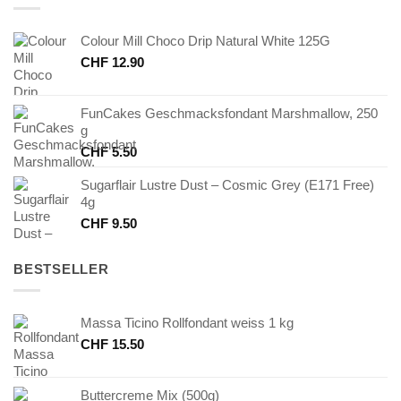
Colour Mill Choco Drip Natural White 125G
CHF
12.90
FunCakes Geschmacksfondant Marshmallow, 250
g
CHF
5.50
Sugarflair Lustre Dust – Cosmic Grey (E171 Free)
4g
CHF
9.50
BESTSELLER
Massa Ticino Rollfondant weiss 1 kg
CHF
15.50
Buttercreme Mix (500g)