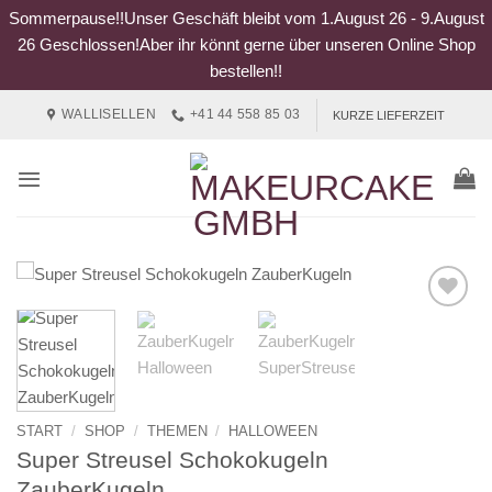
Sommerpause!!Unser Geschäft bleibt vom 1.August 26 - 9.August
26 Geschlossen!Aber ihr könnt gerne über unseren Online Shop
bestellen!!
Zum
WALLISELLEN
+41 44 558 85 03
KURZE LIEFERZEIT
Inhalt
springen
START
/
SHOP
/
THEMEN
/
HALLOWEEN
Super Streusel Schokokugeln
ZauberKugeln