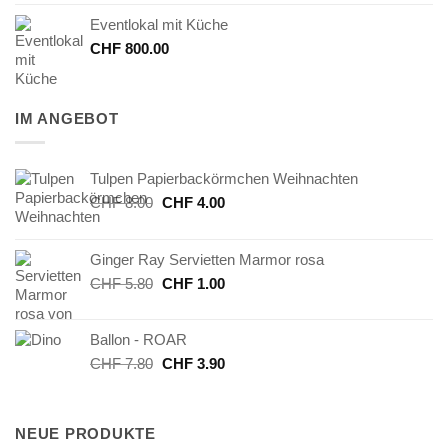
Eventlokal mit Küche
CHF
800.00
IM ANGEBOT
Tulpen Papierbackörmchen Weihnachten
Ursprünglicher
Aktueller
CHF
8.00
CHF
4.00
Preis
Preis
war:
ist:
Ginger Ray Servietten Marmor rosa
CHF 8.00
CHF 4.00.
Ursprünglicher
Aktueller
CHF
5.80
CHF
1.00
Preis
Preis
war:
ist:
Ballon - ROAR
CHF 5.80
CHF 1.00.
Ursprünglicher
Aktueller
CHF
7.80
CHF
3.90
Preis
Preis
war:
ist:
CHF 7.80
CHF 3.90.
NEUE PRODUKTE