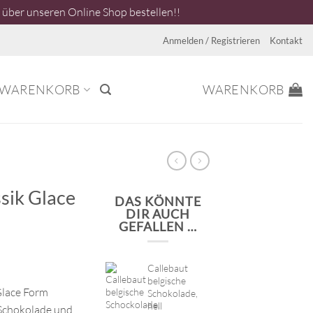
über unseren Online Shop bestellen!!
Anmelden / Registrieren
Kontakt
WARENKORB
WARENKORB
ssik Glace
DAS KÖNNTE
DIR AUCH
GEFALLEN …
Callebaut
belgische
Glace Form
Schokolade,
hell
 Schokolade und