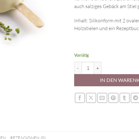
auch salziges Gebäck am Stiel 
Inhalt: Silikonform mit 2 oval
Holzstielen und ein Rezeptbuc
Vorrätig
Silikonform - Klassik Glace Form
IN DEN WAREN
NEN
REZENSIONEN (0)