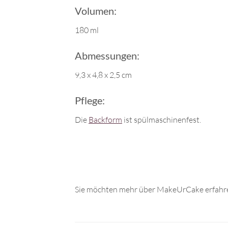
Volumen:
180 ml
Abmessungen:
9,3 x 4,8 x 2,5 cm
Pflege:
Die
Backform
ist spülmaschinenfest.
Sie möchten mehr über MakeUrCake erfahre