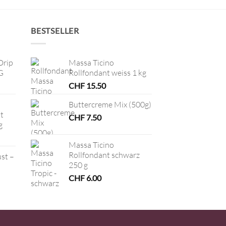
BESTSELLER
Drip
Massa Ticino
G
Rollfondant weiss 1 kg
CHF
15.50
Buttercreme Mix (500g)
t
CHF
7.50
g
Massa Ticino
Rollfondant schwarz
ust –
250 g
CHF
6.00