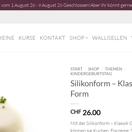
vom 1.August 26 - 9.August 26 Geschlossen!Aber ihr könnt gerne 
HEINE
KURSE
KONTAKT
SHOP
WALLISELLEN
/
/
/
START
SHOP
THEMEN
KINDERGEBURTSTAG
Silikonform – Kla
Form
26.00
CHF
Mit der Silikonform – Klassik 
können sie Kuchen, Eiscreme,