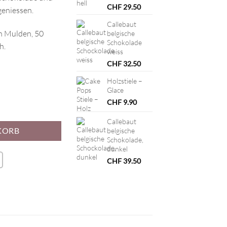
CHF
29.50
geniessen.
Callebaut
en Mulden, 50
belgische
Schokolade
h.
weiss
CHF
32.50
Holzstiele –
Glace
CHF
9.90
 Menge
Callebaut
KORB
belgische
Schokolade,
dunkel
CHF
39.50