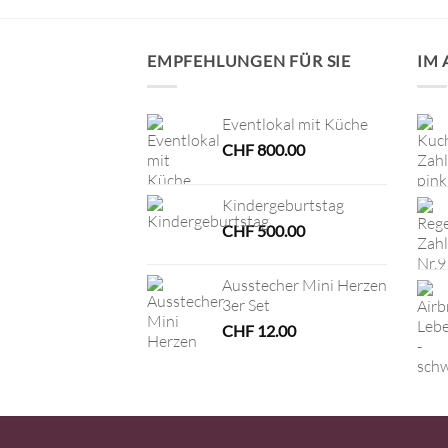
EMPFEHLUNGEN FÜR SIE
IM
Eventlokal mit Küche
CHF
800.00
Kindergeburtstag
CHF
500.00
Ausstecher Mini Herzen
3er Set
CHF
12.00