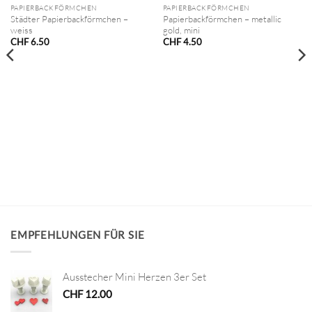
PAPIERBACKFÖRMCHEN
PAPIERBACKFÖRMCHEN
Städter Papierbackförmchen –
Papierbackförmchen – metallic
weiss
gold, mini
CHF
6.50
CHF
4.50
EMPFEHLUNGEN FÜR SIE
Ausstecher Mini Herzen 3er Set
CHF
12.00