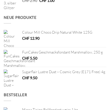
Ursprünglicher
Aktueller
CHF
2.90
CHF
1.00
Preis
Preis
war:
ist:
CHF 2.90
CHF 1.00.
NEUE PRODUKTE
Colour Mill Choco Drip Natural White 125G
CHF
12.90
FunCakes Geschmacksfondant Marshmallow, 250 g
CHF
5.50
Sugarflair Lustre Dust – Cosmic Grey (E171 Free) 4g
CHF
9.50
BESTSELLER
Massa Ticino Rollfondant weiss 1 kg