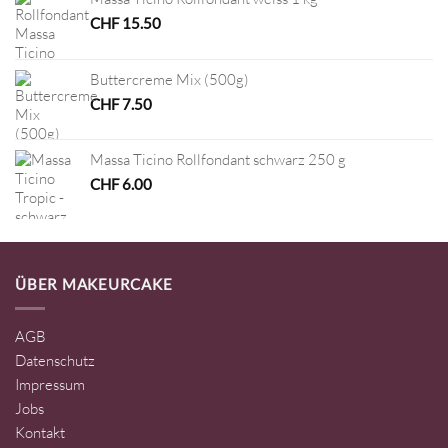
CHF
15.50
Buttercreme Mix (500g)
CHF
7.50
Massa Ticino Rollfondant schwarz 250 g
CHF
6.00
ÜBER MAKEURCAKE
AGB
Datenschutz
Impressum
Jobs
Kontakt