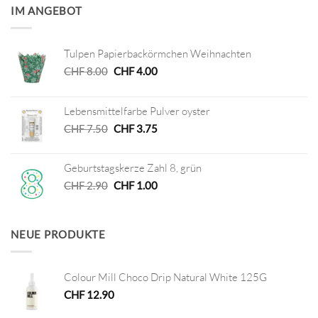
IM ANGEBOT
Tulpen Papierbackörmchen Weihnachten
Ursprünglicher
Aktueller
CHF
8.00
CHF
4.00
Preis
Preis
war:
ist:
Lebensmittelfarbe Pulver oyster
CHF 8.00
CHF 4.00.
Ursprünglicher
Aktueller
CHF
7.50
CHF
3.75
Preis
Preis
war:
ist:
Geburtstagskerze Zahl 8, grün
CHF 7.50
CHF 3.75.
Ursprünglicher
Aktueller
CHF
2.90
CHF
1.00
Preis
Preis
war:
ist:
CHF 2.90
CHF 1.00.
NEUE PRODUKTE
Colour Mill Choco Drip Natural White 125G
CHF
12.90