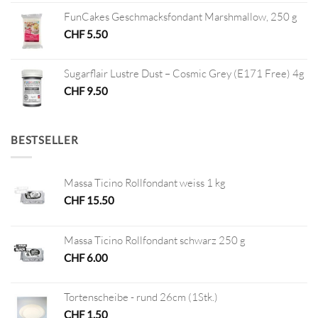
FunCakes Geschmacksfondant Marshmallow, 250 g
CHF
5.50
Sugarflair Lustre Dust – Cosmic Grey (E171 Free) 4g
CHF
9.50
BESTSELLER
Massa Ticino Rollfondant weiss 1 kg
CHF
15.50
Massa Ticino Rollfondant schwarz 250 g
CHF
6.00
Tortenscheibe - rund 26cm (1Stk.)
CHF
1.50