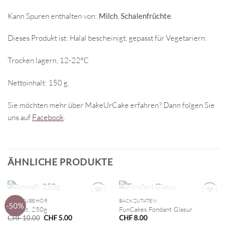
Kann Spuren enthalten von:
Milch
,
Schalenfrüchte
.
Dieses Produkt ist: Halal bescheinigt, gepasst für Vegetariern.
Trocken lagern, 12-22°C
Nettoinhalt: 150 g.
Sie möchten mehr über MakeUrCake erfahren? Dann folgen Sie
uns auf
Facebook
.
ÄHNLICHE PRODUKTE
NICHT VORRÄTIG
NICHT VORRÄTIG
BACKZUBEHÖR
BACKZUTATEN
-50%
Isomalt, 250g
FunCakes Fondant Glasur
Ursprünglicher
Aktueller
CHF
10.00
CHF
5.00
CHF
8.00
Preis
Preis