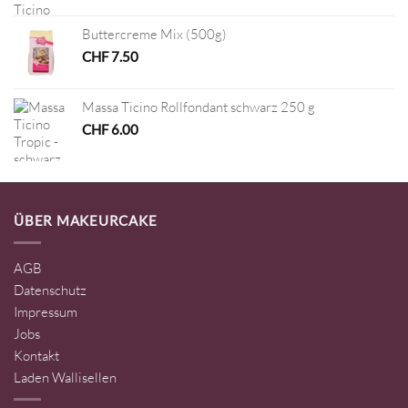
Buttercreme Mix (500g)
CHF
7.50
Massa Ticino Rollfondant schwarz 250 g
CHF
6.00
ÜBER MAKEURCAKE
AGB
Datenschutz
Impressum
Jobs
Kontakt
Laden Wallisellen