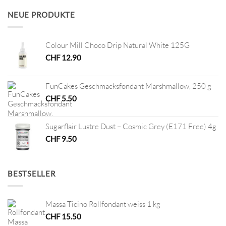
CHF 12.80
CHF 6.40.
NEUE PRODUKTE
Colour Mill Choco Drip Natural White 125G
CHF
12.90
FunCakes Geschmacksfondant Marshmallow, 250 g
CHF
5.50
Sugarflair Lustre Dust – Cosmic Grey (E171 Free) 4g
CHF
9.50
BESTSELLER
Massa Ticino Rollfondant weiss 1 kg
CHF
15.50