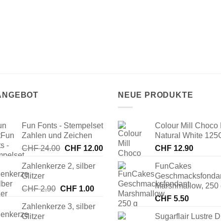
 ANGEBOT
NEUE PRODUKTE
Fun Fonts - Stempelset
Colour Mill Choco 
Zahlen und Zeichen
Natural White 125
Ursprünglicher
Aktueller
CHF
24.00
CHF
12.00
CHF
12.90
Preis
Preis
Zahlenkerze 2, silber
FunCakes
war:
ist:
Glitzer
Geschmacksfonda
CHF 24.00
CHF 12.00.
Marshmallow, 250
Ursprünglicher
Aktueller
CHF
2.90
CHF
1.00
Preis
Preis
CHF
5.50
Zahlenkerze 3, silber
war:
ist:
Glitzer
Sugarflair Lustre D
CHF 2.90
CHF 1.00.