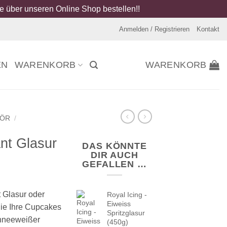
 über unseren Online Shop bestellen!!
Anmelden / Registrieren
Kontakt
EN
WARENKORB
WARENKORB
HÖR
/
nt Glasur
DAS KÖNNTE
DIR AUCH
GEFALLEN …
 Glasur oder
Royal Icing -
Eiweiss
ie Ihre Cupcakes
Spritzglasur
chneeweißer
(450g)