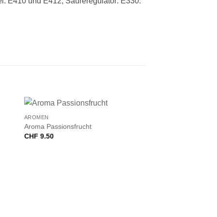
tel: E410 und E412, Säureregulator: E330.
+
AROMEN
Aroma Passionsfrucht
CHF
9.50