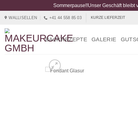
Sommerpause!!Unser Geschäft bleibt v
Zum
WALLISELLEN
+41 44 558 85 03
KURZE LIEFERZEIT
Inhalt
springen
BACKREZEPTE
GALERIE
GUTS