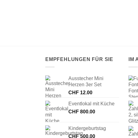
ma Himbeere
EMPFEHLUNGEN FÜR SIE
IM
Ausstecher Mini
Herzen 3er Set
CHF
12.00
Eventlokal mit Küche
CHF
800.00
Kindergeburtstag
CHF
500.00