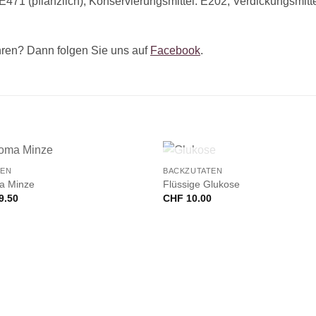
E471 (pflanzlich), Konservierungsmittel: E202, Verdickungsmit
ren? Dann folgen Sie uns auf
Facebook
.
+
NICHT VORRÄTIG
EN
BACKZUTATEN
a Minze
Flüssige Glukose
9.50
CHF
10.00