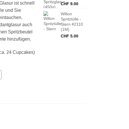
Glasur ist schnell
CHF
9.00
lle und Sie
Wilton
eintauchen.
Spritztülle -
Stern #2110
ndantglasur auch
(1M)
inen Spritzbeutel
CHF
5.00
nte hinzufügen.
 ca. 24 Cupcakes)