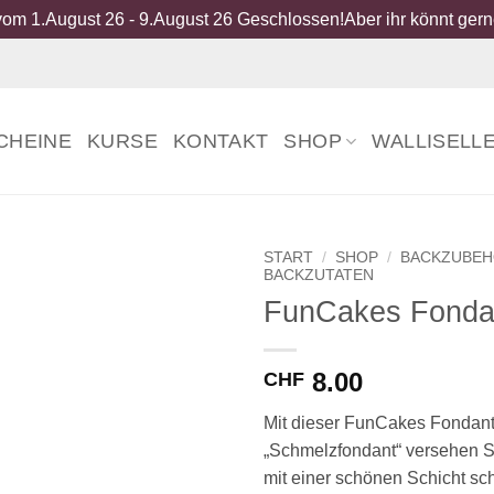
om 1.August 26 - 9.August 26 Geschlossen!Aber ihr könnt gerne
CHEINE
KURSE
KONTAKT
SHOP
WALLISELL
START
/
SHOP
/
BACKZUBE
BACKZUTATEN
FunCakes Fonda
8.00
CHF
Mit dieser FunCakes Fondant
„Schmelzfondant“ versehen S
mit einer schönen Schicht s