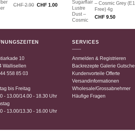
– Cosmic Grey (E
Ursprünglicher
Aktueller
CHF
2.90
CHF
1.00
Free) 4g
Preis
Preis
CHF
9.50
war:
ist:
CHF 2.90
CHF 1.00.
FNUNGSZEITEN
SERVICES
tiarkade 10
Anmelden & Registrieren
 Wallisellen
Backrezepte
Galerie
Gutsche
44 558 85 03
Kundenvorteile
Offerte
Versandinformationen
ag bis Freitag
Wholesale/Grossabnehmer
0 - 13.00/14.00 - 18.30 Uhr
Häufige Fragen
stag
0 - 13.00/13.30 - 16.00 Uhr