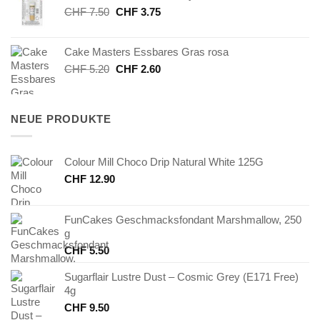
Ursprünglicher
Aktueller
CHF
7.50
CHF
3.75
Preis
Preis
war:
ist:
Cake Masters Essbares Gras rosa
CHF 7.50
CHF 3.75.
Ursprünglicher
Aktueller
CHF
5.20
CHF
2.60
Preis
Preis
war:
ist:
CHF 5.20
CHF 2.60.
NEUE PRODUKTE
Colour Mill Choco Drip Natural White 125G
CHF
12.90
FunCakes Geschmacksfondant Marshmallow, 250
g
CHF
5.50
Sugarflair Lustre Dust – Cosmic Grey (E171 Free)
4g
CHF
9.50