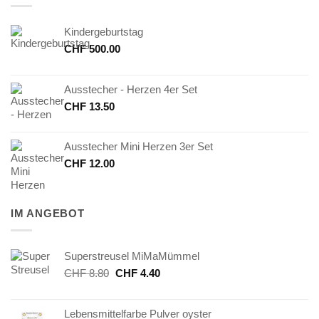
Kindergeburtstag
CHF
500.00
Ausstecher - Herzen 4er Set
CHF
13.50
Ausstecher Mini Herzen 3er Set
CHF
12.00
IM ANGEBOT
Superstreusel MiMaMümmel
Ursprünglicher
Aktueller
CHF
8.80
CHF
4.40
Preis
Preis
war:
ist:
Lebensmittelfarbe Pulver oyster
CHF 8.80
CHF 4.40.