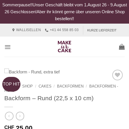
Sommerpause!!Unser Geschäft bleibt vom 1.August 26 - 9.August
26 Geschlossen!Aber ihr könnt gerne über unseren Online Shop
bestellen!!
Zum
WALLISELLEN
+41 44 558 85 03
KURZE LIEFERZEIT
Inhalt
springen
TOP HIT
START
/
SHOP
/
CAKES
/
BACKFORMEN
/
BACKFORMEN -
RUND
Backform – Rund (22,5 x 10 cm)
25.00
CHF