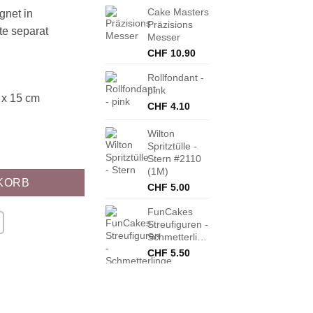
Cake Masters
gnet in
Präzisions
te separat
Messer
CHF
10.90
Rollfondant -
pink
 x 15 cm
CHF
4.10
Wilton
Spritztülle -
Stern #2110
(1M)
KORB
CHF
5.00
FunCakes
Streufiguren -
Schmetterlinge
CHF
5.50