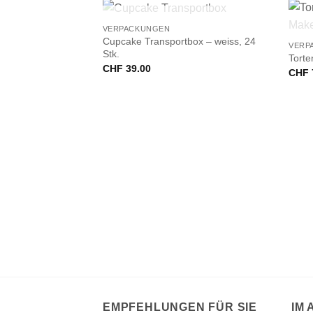
+
+
NICHT VORRÄTIG
VERPACKUNGEN
Cupcake Transportbox – weiss, 24
VERP
Stk.
Torte
CHF
39.00
CHF
VORRÄTIG
 pink gestreift
EMPFEHLUNGEN FÜR SIE
IM