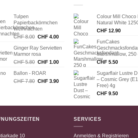
Tulpen
Colour Mill Choco 
Papierbackörmchen
Natural White 125
Weihnachten
CHF
12.90
Ursprünglicher
Aktueller
CHF
8.00
CHF
4.00
FunCakes
Preis
Preis
Ginger Ray Servietten
Geschmacksfonda
war:
ist:
Marmor rosa
Marshmallow, 250
CHF 8.00
CHF 4.00.
Ursprünglicher
Aktueller
CHF
5.80
CHF
1.00
CHF
5.50
Preis
Preis
Ballon - ROAR
Sugarflair Lustre D
war:
ist:
– Cosmic Grey (E
Ursprünglicher
Aktueller
CHF
7.80
CHF 5.80
CHF
3.90
CHF 1.00.
Free) 4g
Preis
Preis
CHF
9.50
war:
ist:
CHF 7.80
CHF 3.90.
FNUNGSZEITEN
SERVICES
tiarkade 10
Anmelden & Registrieren