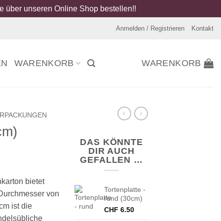
 über unseren Online Shop bestellen!!
Anmelden / Registrieren
Kontakt
EN
WARENKORB
WARENKORB
ERPACKUNGEN
cm)
DAS KÖNNTE
DIR AUCH
GEFALLEN …
karton bietet
Tortenplatte -
m Durchmesser von
rund (30cm)
cm ist die
CHF
6.50
ndelsübliche