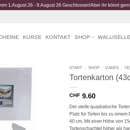
om 1.August 26 - 9.August 26 Geschlossen!Aber ihr könnt gerne
CHEINE
KURSE
KONTAKT
SHOP
WALLISELL
START
/
SHOP
/
CAKES
/
V
Tortenkarton (43
9.60
CHF
Der steife quadratische Torten
Platz für Torten bis zu eine
40 cm. Mit einer Höhe von 15
Tortenschachtel höher als ha