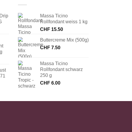
Drip
Massa Ticino
G
Rollfondant weiss 1 kg
CHF
15.50
Buttercreme Mix (500g)
nt
CHF
7.50
 g
Massa Ticino
Rollfondant schwarz
ust
250 g
171
CHF
6.00