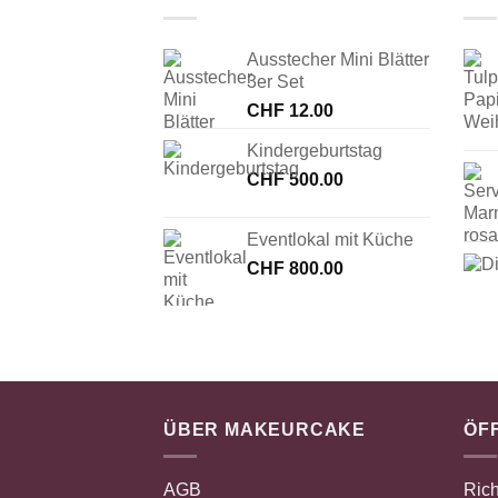
Ausstecher Mini Blätter
3er Set
CHF
12.00
Kindergeburtstag
CHF
500.00
Eventlokal mit Küche
CHF
800.00
ÜBER MAKEURCAKE
ÖF
AGB
Rich