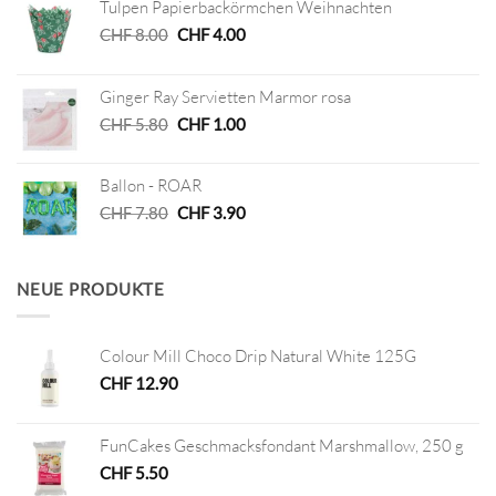
Tulpen Papierbackörmchen Weihnachten
Ursprünglicher
Aktueller
CHF
8.00
CHF
4.00
Preis
Preis
war:
ist:
Ginger Ray Servietten Marmor rosa
CHF 8.00
CHF 4.00.
Ursprünglicher
Aktueller
CHF
5.80
CHF
1.00
Preis
Preis
war:
ist:
Ballon - ROAR
CHF 5.80
CHF 1.00.
Ursprünglicher
Aktueller
CHF
7.80
CHF
3.90
Preis
Preis
war:
ist:
CHF 7.80
CHF 3.90.
NEUE PRODUKTE
Colour Mill Choco Drip Natural White 125G
CHF
12.90
FunCakes Geschmacksfondant Marshmallow, 250 g
CHF
5.50