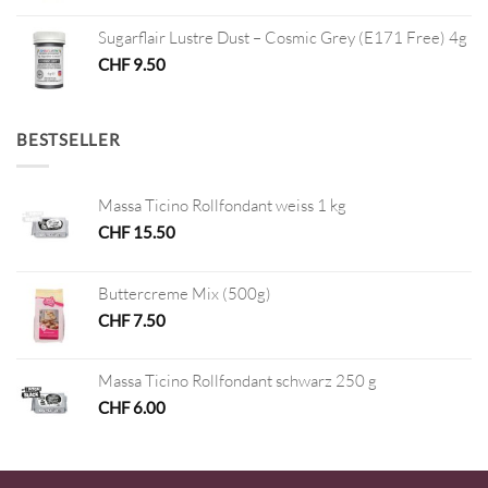
Sugarflair Lustre Dust – Cosmic Grey (E171 Free) 4g
CHF
9.50
BESTSELLER
Massa Ticino Rollfondant weiss 1 kg
CHF
15.50
Buttercreme Mix (500g)
CHF
7.50
Massa Ticino Rollfondant schwarz 250 g
CHF
6.00