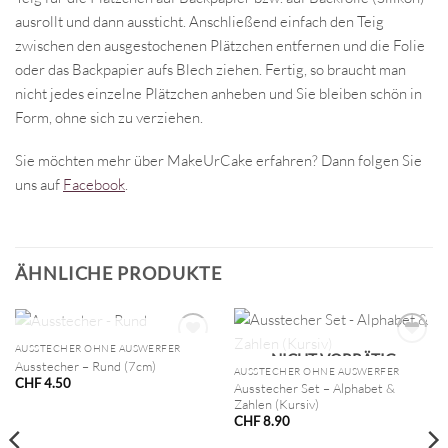
ausrollt und dann aussticht. Anschließend einfach den Teig
zwischen den ausgestochenen Plätzchen entfernen und die Folie
oder das Backpapier aufs Blech ziehen. Fertig, so braucht man
nicht jedes einzelne Plätzchen anheben und Sie bleiben schön in
Form, ohne sich zu verziehen.
Sie möchten mehr über MakeUrCake erfahren? Dann folgen Sie
uns auf
Facebook
.
ÄHNLICHE PRODUKTE
NICHT VORRÄTIG
AUSSTECHER OHNE AUSWERFER
NICHT VORRÄTIG
Ausstecher – Rund (7cm)
AUSSTECHER OHNE AUSWERFER
CHF
4.50
Ausstecher Set – Alphabet &
Zahlen (Kursiv)
CHF
8.90