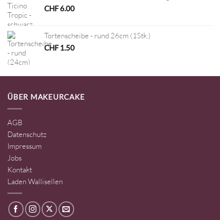
CHF
6.00
Tortenscheibe - rund 26cm (1Stk.)
CHF
1.50
ÜBER MAKEURCAKE
AGB
Datenschutz
Impressum
Jobs
Kontakt
Laden Wallisellen