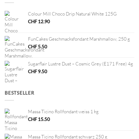
Colour Mill Choco Drip Natural White 125G
CHF
12.90
FunCakes Geschmacksfondant Marshmallow, 250 g
CHF
5.50
Sugarflair Lustre Dust – Cosmic Grey (E171 Free) 4g
CHF
9.50
BESTSELLER
Massa Ticino Rollfondant weiss 1 kg
CHF
15.50
Massa Ticino Rollfondant schwarz 250 g