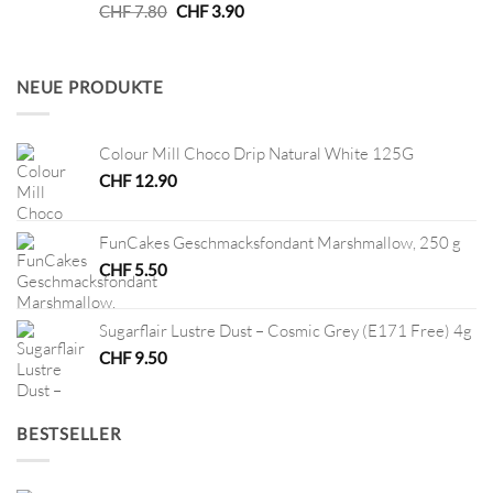
Ursprünglicher
Aktueller
CHF
7.80
CHF
3.90
Preis
Preis
war:
ist:
CHF 7.80
CHF 3.90.
NEUE PRODUKTE
Colour Mill Choco Drip Natural White 125G
CHF
12.90
FunCakes Geschmacksfondant Marshmallow, 250 g
CHF
5.50
Sugarflair Lustre Dust – Cosmic Grey (E171 Free) 4g
CHF
9.50
BESTSELLER