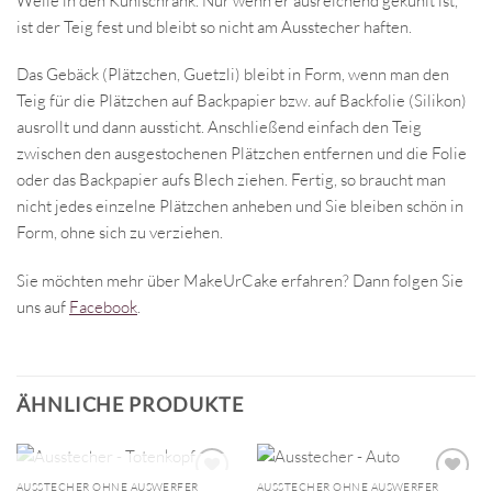
Weile in den Kühlschrank. Nur wenn er ausreichend gekühlt ist,
ist der Teig fest und bleibt so nicht am Ausstecher haften.
Das Gebäck (Plätzchen, Guetzli) bleibt in Form, wenn man den
Teig für die Plätzchen auf Backpapier bzw. auf Backfolie (Silikon)
ausrollt und dann aussticht. Anschließend einfach den Teig
zwischen den ausgestochenen Plätzchen entfernen und die Folie
oder das Backpapier aufs Blech ziehen. Fertig, so braucht man
nicht jedes einzelne Plätzchen anheben und Sie bleiben schön in
Form, ohne sich zu verziehen.
Sie möchten mehr über MakeUrCake erfahren? Dann folgen Sie
uns auf
Facebook
.
ÄHNLICHE PRODUKTE
NICHT VORRÄTIG
AUSSTECHER OHNE AUSWERFER
AUSSTECHER OHNE AUSWERFER