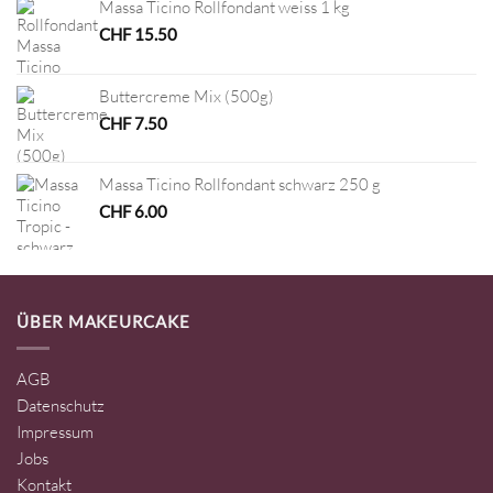
Massa Ticino Rollfondant weiss 1 kg
CHF
15.50
Buttercreme Mix (500g)
CHF
7.50
Massa Ticino Rollfondant schwarz 250 g
CHF
6.00
ÜBER MAKEURCAKE
AGB
Datenschutz
Impressum
Jobs
Kontakt