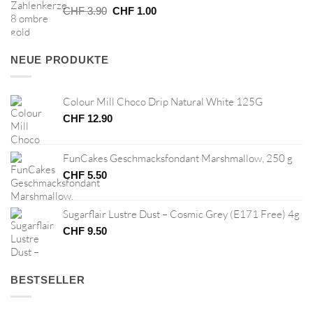
Ursprünglicher
Aktueller
CHF
3.90
CHF
1.00
Preis
Preis
war:
ist:
CHF 3.90
CHF 1.00.
NEUE PRODUKTE
Colour Mill Choco Drip Natural White 125G
CHF
12.90
FunCakes Geschmacksfondant Marshmallow, 250 g
CHF
5.50
Sugarflair Lustre Dust – Cosmic Grey (E171 Free) 4g
CHF
9.50
BESTSELLER