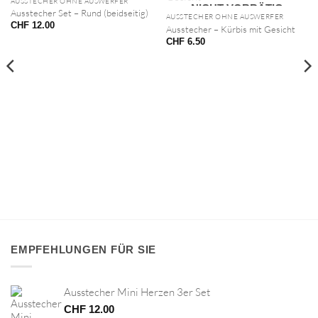
NICHT VORRÄTIG
AUSSTECHER OHNE AUSWERFER
NICHT VORRÄTIG
Ausstecher Set – Rund (beidseitig)
AUSSTECHER OHNE AUSWERFER
CHF
12.00
Ausstecher – Kürbis mit Gesicht
CHF
6.50
EMPFEHLUNGEN FÜR SIE
Ausstecher Mini Herzen 3er Set
CHF
12.00