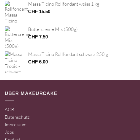
Massa Ticino Rollfondant weiss 1 kg
CHF
15.50
Buttercreme Mix (500g)
CHF
7.50
Massa Ticino Rollfondant schwarz 250 g
CHF
6.00
ÜBER MAKEURCAKE
AGB
Datenschutz
Impressum
Jobs
Kontakt