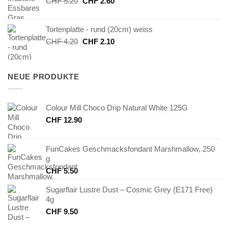
Ursprünglicher
Aktueller
CHF
5.20
CHF
2.60
Preis
Preis
war:
ist:
Tortenplatte - rund (20cm) weiss
CHF 5.20
CHF 2.60.
Ursprünglicher
Aktueller
CHF
4.20
CHF
2.10
Preis
Preis
war:
ist:
CHF 4.20
CHF 2.10.
NEUE PRODUKTE
Colour Mill Choco Drip Natural White 125G
CHF
12.90
FunCakes Geschmacksfondant Marshmallow, 250
g
CHF
5.50
Sugarflair Lustre Dust – Cosmic Grey (E171 Free)
4g
CHF
9.50