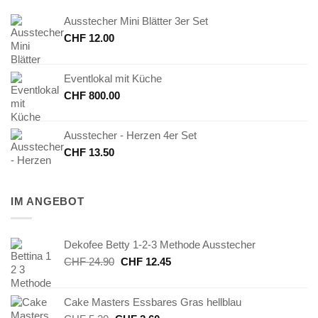
Ausstecher Mini Blätter 3er Set
CHF
12.00
Eventlokal mit Küche
CHF
800.00
Ausstecher - Herzen 4er Set
CHF
13.50
IM ANGEBOT
Dekofee Betty 1-2-3 Methode Ausstecher
Ursprünglicher
Aktueller
CHF
24.90
CHF
12.45
Preis
Preis
war:
ist:
Cake Masters Essbares Gras hellblau
CHF 24.90
CHF 12.45.