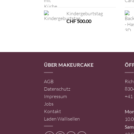
Kindergeburtstag
CHF
500.00
ÜBER MAKEURCAKE
ÖF
AGB
Rich
Datenschutz
8304
Impressum
+41 
Jobs
Kontakt
Mont
Laden Wallisellen
10.0
Sam