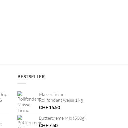
BESTSELLER
Drip
Massa Ticino
G
Rollfondant weiss 1 kg
CHF
15.50
Buttercreme Mix (500g)
t
CHF
7.50