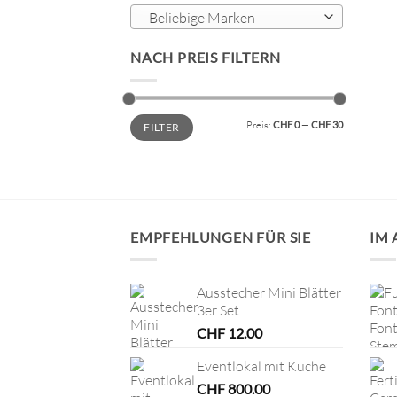
Beliebige Marken
NACH PREIS FILTERN
Min.
Max.
Preis:
CHF 0
—
CHF 30
FILTER
Preis
Preis
EMPFEHLUNGEN FÜR SIE
IM
Ausstecher Mini Blätter
3er Set
CHF
12.00
Eventlokal mit Küche
CHF
800.00