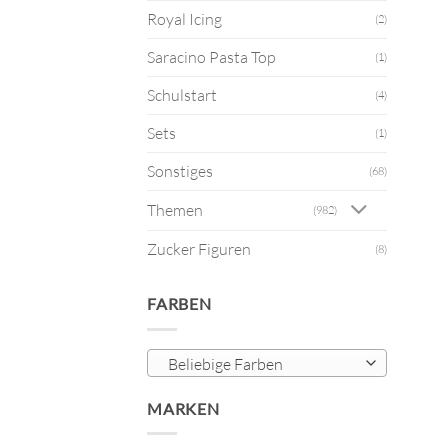
Royal Icing
(2)
Saracino Pasta Top
(1)
Schulstart
(4)
Sets
(1)
Sonstiges
(68)
Themen
(982)
Zucker Figuren
(8)
FARBEN
Beliebige Farben
MARKEN