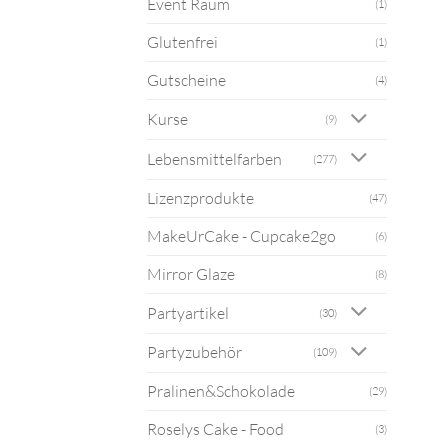
Event Raum
(1)
Glutenfrei
(1)
Gutscheine
(4)
Kurse
(9)
Lebensmittelfarben
(277)
Lizenzprodukte
(47)
MakeUrCake - Cupcake2go
(6)
Mirror Glaze
(8)
Partyartikel
(30)
Partyzubehör
(109)
Pralinen&Schokolade
(29)
Roselys Cake - Food
(3)