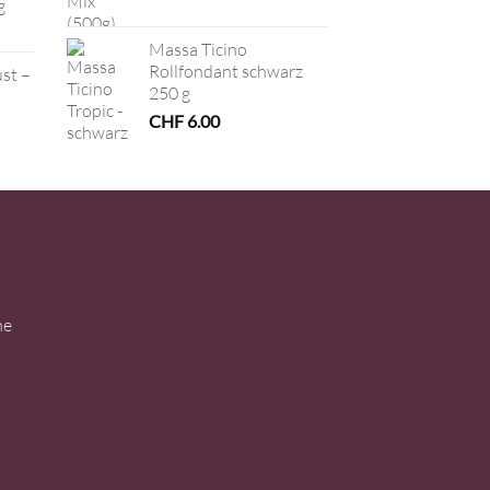
g
Massa Ticino
Rollfondant schwarz
ust –
250 g
CHF
6.00
ne