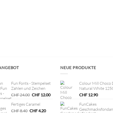
 ANGEBOT
NEUE PRODUKTE
Fun Fonts - Stempelset
Colour Mill Choco 
Zahlen und Zeichen
Natural White 125
Ursprünglicher
Aktueller
CHF
24.00
CHF
12.00
CHF
12.90
Preis
Preis
Fertiges Caramel
FunCakes
war:
ist:
Geschmacksfondan
Ursprünglicher
CHF 24.00
Aktueller
CHF 12.00.
CHF
8.40
CHF
4.20