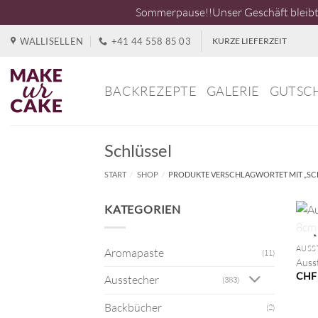
Sommerpause!!Unser Geschäft bleibt 
Zum
WALLISELLEN
+41 44 558 85 03
KURZE LIEFERZEIT
Inhalt
springen
BACKREZEPTE
GALERIE
GUTSC
Schlüssel
START
/
SHOP
/
PRODUKTE VERSCHLAGWORTET MIT „SC
KATEGORIEN
+
Aromapaste
(11)
Auss
CHF
Ausstecher
(383)
Backbücher
(2)