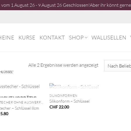
vom 1.August 26 - 9.August 26 Geschlossen!Aber ihr könnt gerne 
HEINE
KURSE
KONTAKT
SHOP
WALLISELLEN
Nach
Alle 2 Ergebnisse werden angezeigt
Beliebtheit
HLÜSSEL“
sortiert
+
NICHT VORRÄTIG
SILIKONFORMEN
NICHT VORRÄTIG
Silikonform – Schlüssel
AUSSTECHER OHNE AUSWERFER
CHF
22.00
techer – Schlüssel 8cm
5.80