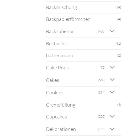
Backmischung
(14)
Backpapierförmchen
(4)
Backzubehör
(405)
Bestseller
(81)
buttercream
(2)
Cake Pops
(72)
Cakes
(660)
Cookies
(384)
Cremefüllung
(4)
Cupcakes
(220)
Dekorationen
(722)