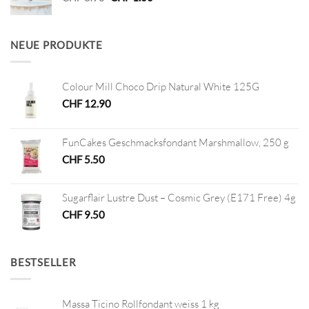
Preis
Preis
war:
ist:
CHF 3.90
CHF 1.00.
NEUE PRODUKTE
Colour Mill Choco Drip Natural White 125G
CHF
12.90
FunCakes Geschmacksfondant Marshmallow, 250 g
CHF
5.50
Sugarflair Lustre Dust – Cosmic Grey (E171 Free) 4g
CHF
9.50
BESTSELLER
Massa Ticino Rollfondant weiss 1 kg