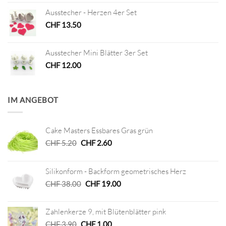
Ausstecher - Herzen 4er Set
CHF
13.50
Ausstecher Mini Blätter 3er Set
CHF
12.00
IM ANGEBOT
Cake Masters Essbares Gras grün
Ursprünglicher
Aktueller
CHF
5.20
CHF
2.60
Preis
Preis
war:
ist:
Silikonform - Backform geometrisches Herz
CHF 5.20
CHF 2.60.
Ursprünglicher
Aktueller
CHF
38.00
CHF
19.00
Preis
Preis
war:
ist:
Zahlenkerze 9, mit Blütenblätter pink
CHF 38.00
CHF 19.00.
Ursprünglicher
Aktueller
CHF
3.90
CHF
1.00