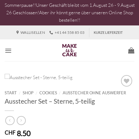
Sommerpause!!Unser Geschäft bleibt vom 1.August 26 - 9.August
26 Geschlossen!Aber ihr könnt gerne über unseren Online Shop
bestellen!!
Zum
WALLISELLEN
+41 44 558 85 03
KURZE LIEFERZEIT
Inhalt
springen
START
/
SHOP
/
COOKIES
/
AUSSTECHER OHNE AUSWERFER
Ausstecher Set – Sterne, 5-teilig
8.50
CHF