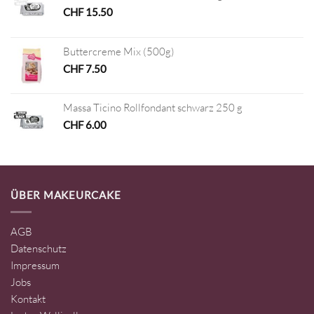
CHF
15.50
Buttercreme Mix (500g)
CHF
7.50
Massa Ticino Rollfondant schwarz 250 g
CHF
6.00
ÜBER MAKEURCAKE
AGB
Datenschutz
Impressum
Jobs
Kontakt