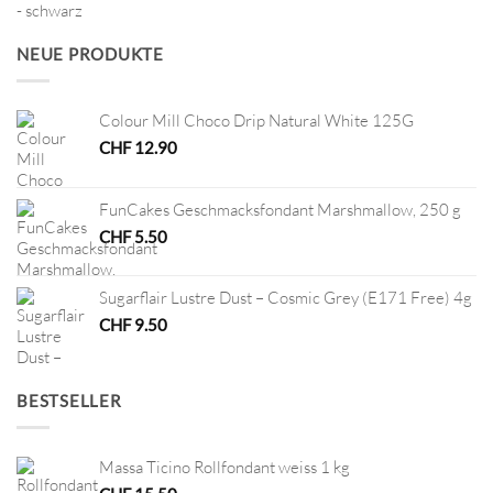
war:
ist:
CHF 12.80
CHF 6.40.
NEUE PRODUKTE
Colour Mill Choco Drip Natural White 125G
CHF
12.90
FunCakes Geschmacksfondant Marshmallow, 250 g
CHF
5.50
Sugarflair Lustre Dust – Cosmic Grey (E171 Free) 4g
CHF
9.50
BESTSELLER
Massa Ticino Rollfondant weiss 1 kg