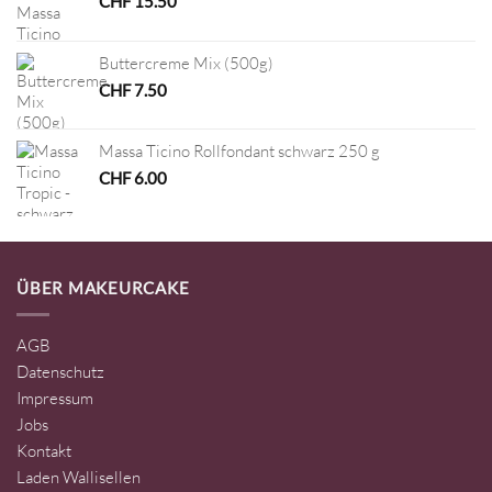
CHF
15.50
Buttercreme Mix (500g)
CHF
7.50
Massa Ticino Rollfondant schwarz 250 g
CHF
6.00
ÜBER MAKEURCAKE
AGB
Datenschutz
Impressum
Jobs
Kontakt
Laden Wallisellen