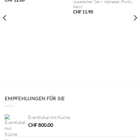
CHF
12.00
Ausstecher Set – Alphabet (Funky,
klein)
CHF
11.90
EMPFEHLUNGEN FÜR SIE
Eventlokal mit Küche
CHF
800.00