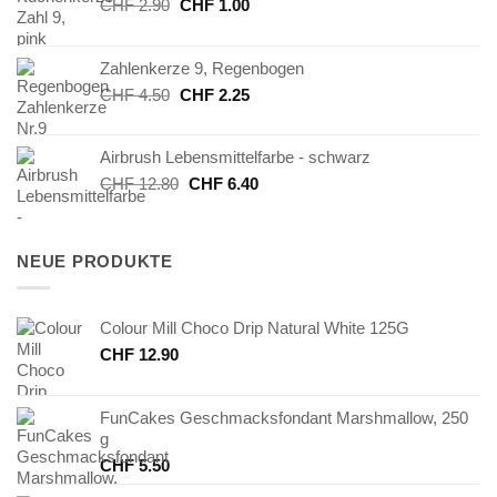
Ursprünglicher
Aktueller
CHF
2.90
CHF
1.00
Preis
Preis
war:
ist:
Zahlenkerze 9, Regenbogen
CHF 2.90
CHF 1.00.
Ursprünglicher
Aktueller
CHF
4.50
CHF
2.25
Preis
Preis
war:
ist:
Airbrush Lebensmittelfarbe - schwarz
CHF 4.50
CHF 2.25.
Ursprünglicher
Aktueller
CHF
12.80
CHF
6.40
Preis
Preis
war:
ist:
CHF 12.80
CHF 6.40.
NEUE PRODUKTE
Colour Mill Choco Drip Natural White 125G
CHF
12.90
FunCakes Geschmacksfondant Marshmallow, 250
g
CHF
5.50