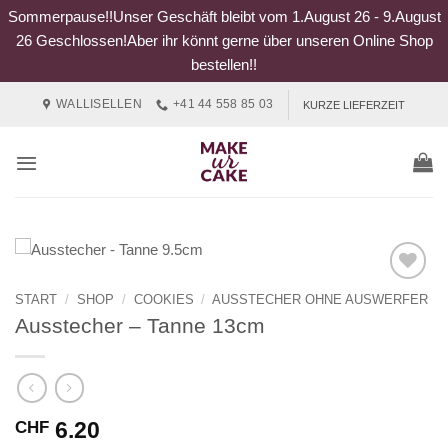
Sommerpause!!Unser Geschäft bleibt vom 1.August 26 - 9.August
26 Geschlossen!Aber ihr könnt gerne über unseren Online Shop
bestellen!!
Zum
WALLISELLEN
+41 44 558 85 03
KURZE LIEFERZEIT
Inhalt
springen
START
/
SHOP
/
COOKIES
/
AUSSTECHER OHNE AUSWERFER
Ausstecher – Tanne 13cm
6.20
CHF