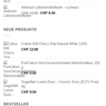
war:
ist:
Airbrush Lebensmittelfarbe - schwarz
CHF 4.50
CHF 2.25.
Ursprünglicher
Aktueller
CHF
12.80
CHF
6.40
Preis
Preis
war:
ist:
CHF 12.80
CHF 6.40.
NEUE PRODUKTE
Colour Mill Choco Drip Natural White 125G
CHF
12.90
FunCakes Geschmacksfondant Marshmallow, 250
g
CHF
5.50
Sugarflair Lustre Dust – Cosmic Grey (E171 Free)
4g
CHF
9.50
BESTSELLER