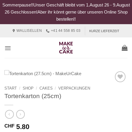
Sommerpause!!Unser Geschäft bleibt vom 1.August 26 - 9.August
26 Geschlossen!Aber ihr könnt gerne über unseren Online Shop
bestellen!!
Zum
WALLISELLEN
+41 44 558 85 03
KURZE LIEFERZEIT
Inhalt
springen
START
/
SHOP
/
CAKES
/
VERPACKUNGEN
Tortenkarton (25cm)
5.80
CHF