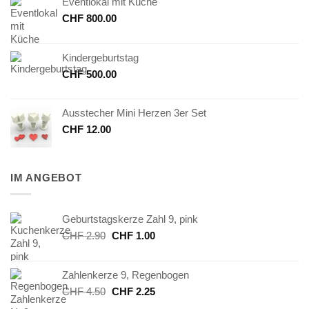
Eventlokal mit Küche
CHF
800.00
Kindergeburtstag
CHF
500.00
Ausstecher Mini Herzen 3er Set
CHF
12.00
IM ANGEBOT
Geburtstagskerze Zahl 9, pink
Ursprünglicher
Aktueller
CHF
2.90
CHF
1.00
Preis
Preis
war:
ist:
Zahlenkerze 9, Regenbogen
CHF 2.90
CHF 1.00.
Ursprünglicher
Aktueller
CHF
4.50
CHF
2.25
Preis
Preis