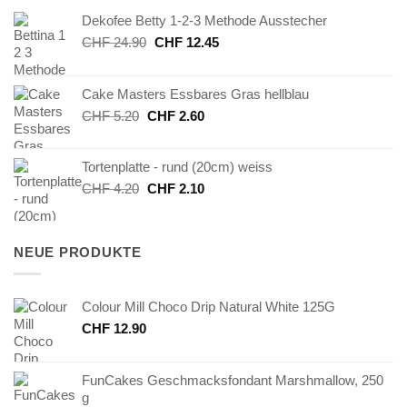
Dekofee Betty 1-2-3 Methode Ausstecher
Ursprünglicher
Aktueller
CHF
24.90
CHF
12.45
Preis
Preis
war:
ist:
Cake Masters Essbares Gras hellblau
CHF 24.90
CHF 12.45.
Ursprünglicher
Aktueller
CHF
5.20
CHF
2.60
Preis
Preis
war:
ist:
Tortenplatte - rund (20cm) weiss
CHF 5.20
CHF 2.60.
Ursprünglicher
Aktueller
CHF
4.20
CHF
2.10
Preis
Preis
war:
ist:
CHF 4.20
CHF 2.10.
NEUE PRODUKTE
Colour Mill Choco Drip Natural White 125G
CHF
12.90
FunCakes Geschmacksfondant Marshmallow, 250
g