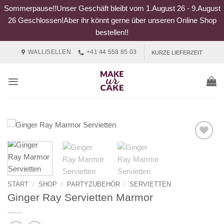
Sommerpause!!Unser Geschäft bleibt vom 1.August 26 - 9.August
26 Geschlossen!Aber ihr könnt gerne über unseren Online Shop
bestellen!!
Zum
WALLISELLEN
+41 44 558 85 03
KURZE LIEFERZEIT
Inhalt
springen
START
/
SHOP
/
PARTYZUBEHÖR
/
SERVIETTEN
Ginger Ray Servietten Marmor