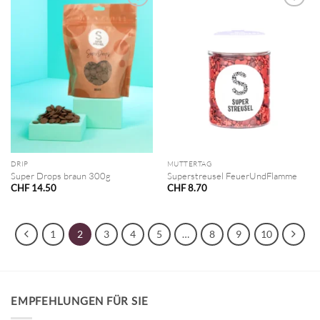
DRIP
MUTTERTAG
Super Drops braun 300g
Superstreusel FeuerUndFlamme
CHF
14.50
CHF
8.70
1
2
3
4
5
…
8
9
10
EMPFEHLUNGEN FÜR SIE