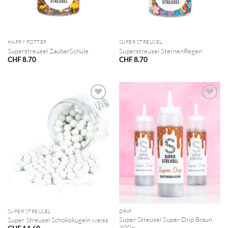
HARRY POTTER
SUPER STREUSEL
Superstreusel ZauberSchule
Superstreusel SternenRegen
CHF
8.70
CHF
8.70
SUPER STREUSEL
DRIP
Super Streusel Super Drip Braun
Super Streusel Schokokugeln weiss
300g