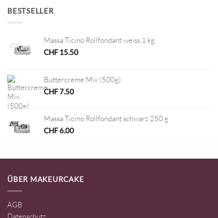
BESTSELLER
Massa Ticino Rollfondant weiss 1 kg
CHF
15.50
Buttercreme Mix (500g)
CHF
7.50
Massa Ticino Rollfondant schwarz 250 g
CHF
6.00
ÜBER MAKEURCAKE
AGB
Datenschutz