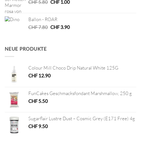
Ursprünglicher
Aktueller
CHF
5.80
CHF
1.00
Preis
Preis
war:
ist:
Ballon - ROAR
CHF 5.80
CHF 1.00.
Ursprünglicher
Aktueller
CHF
7.80
CHF
3.90
Preis
Preis
war:
ist:
CHF 7.80
CHF 3.90.
NEUE PRODUKTE
Colour Mill Choco Drip Natural White 125G
CHF
12.90
FunCakes Geschmacksfondant Marshmallow, 250 g
CHF
5.50
Sugarflair Lustre Dust – Cosmic Grey (E171 Free) 4g
CHF
9.50