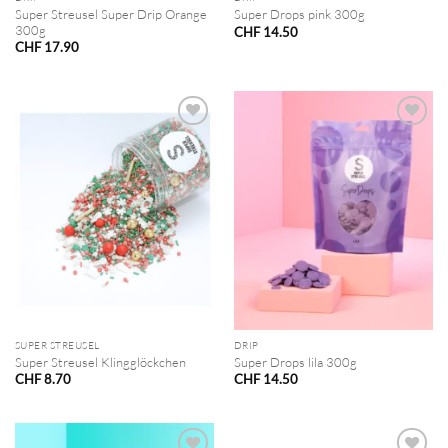
Super Streusel Super Drip Orange
Super Drops pink 300g
300g
CHF
14.50
CHF
17.90
SUPER STREUSEL
DRIP
Super Streusel Klingglöckchen
Super Drops lila 300g
CHF
8.70
CHF
14.50