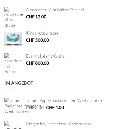
Ausstecher Mini Blätter 3er Set
CHF
12.00
Kindergeburtstag
CHF
500.00
Eventlokal mit Küche
CHF
800.00
IM ANGEBOT
Tulpen Papierbackörmchen Weihnachten
Ursprünglicher
Aktueller
CHF
8.00
CHF
4.00
Preis
Preis
war:
ist:
Ginger Ray Servietten Marmor rosa
CHF 8.00
CHF 4.00.