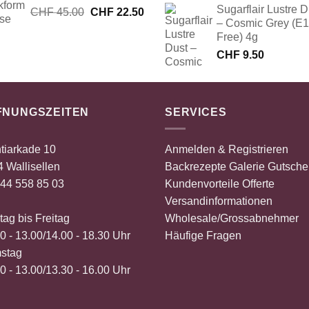
Sugarflair Lustre D
Ursprünglicher
Aktueller
CHF
45.00
CHF
22.50
– Cosmic Grey (E
Preis
Preis
Free) 4g
war:
ist:
CHF 45.00
CHF 22.50.
CHF
9.50
FNUNGSZEITEN
SERVICES
tiarkade 10
Anmelden & Registrieren
 Wallisellen
Backrezepte
Galerie
Gutsche
44 558 85 03
Kundenvorteile
Offerte
Versandinformationen
ag bis Freitag
Wholesale/Grossabnehmer
0 - 13.00/14.00 - 18.30 Uhr
Häufige Fragen
stag
0 - 13.00/13.30 - 16.00 Uhr