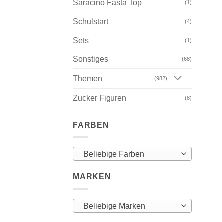
Saracino Pasta Top
(1)
Schulstart
(4)
Sets
(1)
Sonstiges
(68)
Themen
(982)
Zucker Figuren
(8)
FARBEN
Beliebige Farben
MARKEN
Beliebige Marken