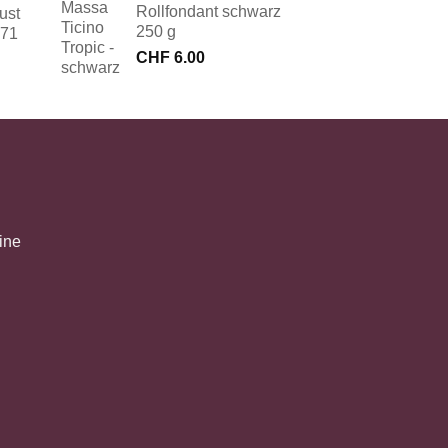
Rollfondant schwarz
ust
250 g
171
CHF
6.00
ine