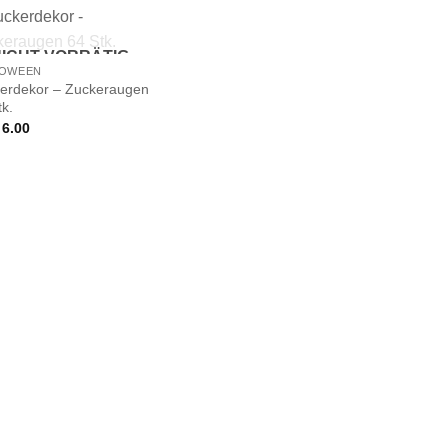
ICHT VORRÄTIG
LOWEEN
erdekor – Zuckeraugen
tk.
6.00