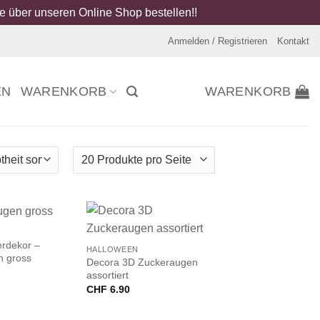
 über unseren Online Shop bestellen!!
Anmelden / Registrieren
Kontakt
EN
WARENKORB
WARENKORB
+
erdekor –
HALLOWEEN
n gross
Decora 3D Zuckeraugen
assortiert
CHF
6.90