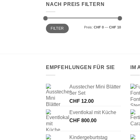
NACH PREIS FILTERN
Min.
Max.
Preis:
CHF 0
—
CHF 10
FILTER
Preis
Preis
EMPFEHLUNGEN FÜR SIE
IM
Ausstecher Mini Blätter
3er Set
CHF
12.00
Eventlokal mit Küche
CHF
800.00
Kindergeburtstag