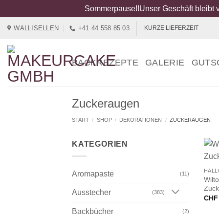
Sommerpause!!Unser Geschäft bleibt v
Zum
WALLISELLEN
+41 44 558 85 03
KURZE LIEFERZEIT
Inhalt
springen
BACKREZEPTE
GALERIE
GUTS
Zuckeraugen
START
/
SHOP
/
DEKORATIONEN
/
ZUCKERAUGEN
KATEGORIEN
+
HAL
Aromapaste
(11)
Wilt
Zuck
Ausstecher
(383)
CHF
Backbücher
(2)