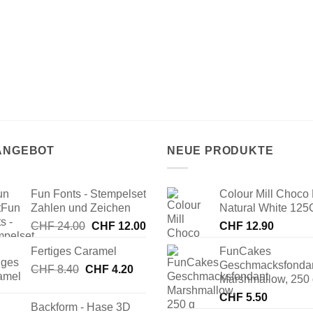
 ANGEBOT
NEUE PRODUKTE
Fun Fonts - Stempelset
Colour Mill Choco 
Zahlen und Zeichen
Natural White 125
Ursprünglicher
Aktueller
CHF
24.00
CHF
12.00
CHF
12.90
Preis
Preis
Fertiges Caramel
FunCakes
war:
ist:
Geschmacksfonda
Ursprünglicher
Aktueller
CHF
8.40
CHF
CHF 24.00
4.20
CHF 12.00.
Marshmallow, 250
Preis
Preis
CHF
5.50
war:
ist:
Backform - Hase 3D
CHF 8.40
CHF 4.20.