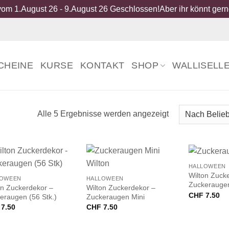
om 1.August 26 - 9.August 26 Geschlossen!Aber ihr könnt gerne
CHEINE
KURSE
KONTAKT
SHOP
WALLISELL
Nach
Alle 5 Ergebnisse werden angezeigt
Beliebtheit
sortiert
+
+
HALLOWEEN
Wilton Zuck
LOWEEN
HALLOWEEN
Zuckerauge
on Zuckerdekor –
Wilton Zuckerdekor –
CHF
7.50
eraugen (56 Stk.)
Zuckeraugen Mini
7.50
CHF
7.50