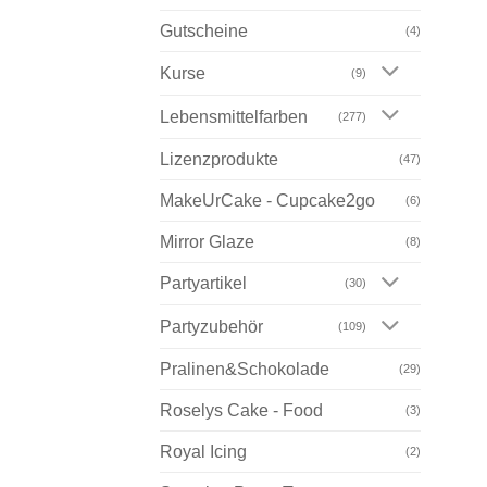
Gutscheine
(4)
Kurse
(9)
Lebensmittelfarben
(277)
Lizenzprodukte
(47)
MakeUrCake - Cupcake2go
(6)
Mirror Glaze
(8)
Partyartikel
(30)
Partyzubehör
(109)
Pralinen&Schokolade
(29)
Roselys Cake - Food
(3)
Royal Icing
(2)