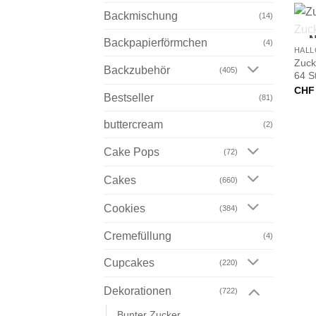
Backmischung
(14)
+
N
Backpapierförmchen
(4)
HAL
Zuck
Backzubehör
(405)
64 S
CHF
Bestseller
(81)
buttercream
(2)
Cake Pops
(72)
Cakes
(660)
Cookies
(384)
Cremefüllung
(4)
Cupcakes
(220)
Dekorationen
(722)
Bunter Zucker