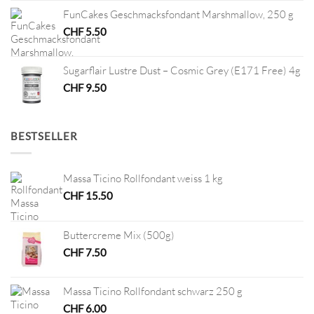
FunCakes Geschmacksfondant Marshmallow, 250 g
CHF
5.50
Sugarflair Lustre Dust – Cosmic Grey (E171 Free) 4g
CHF
9.50
BESTSELLER
Massa Ticino Rollfondant weiss 1 kg
CHF
15.50
Buttercreme Mix (500g)
CHF
7.50
Massa Ticino Rollfondant schwarz 250 g
CHF
6.00