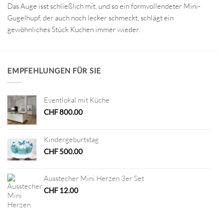
Das Auge isst schließlich mit, und so ein formvollendeter Mini-
Gugelhupf, der auch noch lecker schmeckt, schlägt ein
gewöhnliches Stück Kuchen immer wieder.
EMPFEHLUNGEN FÜR SIE
Eventlokal mit Küche
CHF
800.00
Kindergeburtstag
CHF
500.00
Ausstecher Mini Herzen 3er Set
CHF
12.00