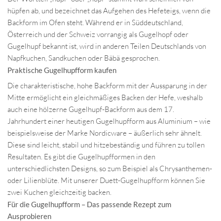
hüpfen ab, und bezeichnet das Aufgehen des Hefeteigs, wenn die
Backform im Ofen steht. Während er in Süddeutschland,
Österreich und der Schweiz vorrangig als Gugelhopf oder
Gugelhupf bekannt ist, wird in anderen Teilen Deutschlands von
Napfkuchen, Sandkuchen oder Bäbä gesprochen.
Praktische Gugelhupfform kaufen
Die charakteristische, hohe Backform mit der Aussparung in der
Mitte ermöglicht ein gleichmäßiges Backen der Hefe, weshalb
auch eine hölzerne Gugelhupf-Backform aus dem 17.
Jahrhundert einer heutigen Gugelhupfform aus Aluminium – wie
beispielsweise der Marke Nordicware – äußerlich sehr ähnelt.
Diese sind leicht, stabil und hitzebeständig und führen zu tollen
Resultaten. Es gibt die Gugelhupfformen in den
unterschiedlichsten Designs, so zum Beispiel als Chrysanthemen-
oder Lilienblüte. Mit unserer Duett-Gugelhupfform können Sie
zwei Kuchen gleichzeitig backen.
Für die Gugelhupfform – Das passende Rezept zum
Ausprobieren