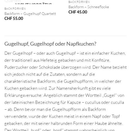
NICHT VORRÄTIG
BACKFORMEN
NICHT VORRÄTIG
Backform – Schneeflocke
BACKFORMEN
CHF
45.00
Backform – Gugelhupf Quartett
CHF
55.00
Gugelhupf, Gugelhopf oder Napfkuchen?
Der Gugelhopf – oder auch Gugelhupf – ist ein einfacher Kuchen,
der traditionell aus Hefeteig gebacken und mit Konfitüre,
Puderzucker oder Schokolade überzogen wird. Der Name bezieht
sich jedoch nicht auf die Zutaten, sondern auf die
charakteristische Backform, die Gugelhupfform, in welcher der
Kuchen gebacken wird. Zur Namensherkunft gibt es viele
Erklärungsversuche: Angeblich stammt der Wortteil „Gugel“ von
der lateinischen Bezeichnung für Kapuze – cucullus oder cuculla
– ab. Denn bevor man die Gugelhupfform als Backform
verwendete, wurde der Kuchen meist in einem Napf oder Topf
gebacken, der mit seiner halbrunden Form einer Haube ähnelte.
Der Wortteil „hupf“ oder „hopf“ stammt wahrscheinlich von