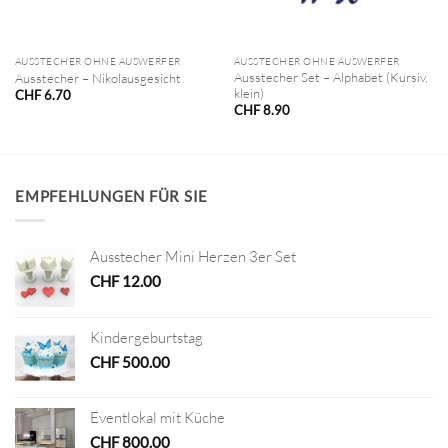
AUSSTECHER OHNE AUSWERFER
AUSSTECHER OHNE AUSWERFER
Ausstecher Set – Alphabet (Kursiv,
Ausstecher – Nikolausgesicht
klein)
CHF
6.70
CHF
8.90
EMPFEHLUNGEN FÜR SIE
Ausstecher Mini Herzen 3er Set
CHF
12.00
Kindergeburtstag
CHF
500.00
Eventlokal mit Küche
CHF
800.00