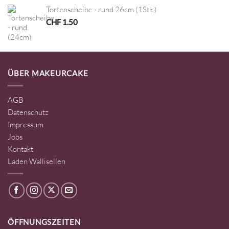
Tortenscheibe - rund 26cm (1Stk.)
CHF
1.50
ÜBER MAKEURCAKE
AGB
Datenschutz
Impressum
Jobs
Kontakt
Laden Wallisellen
ÖFFNUNGSZEITEN