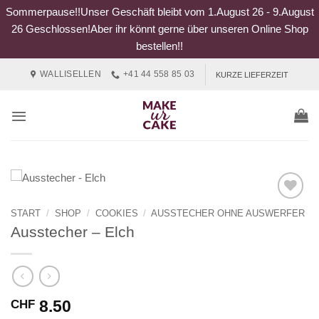
Sommerpause!!Unser Geschäft bleibt vom 1.August 26 - 9.August
26 Geschlossen!Aber ihr könnt gerne über unseren Online Shop
bestellen!!
Zum
WALLISELLEN
+41 44 558 85 03
KURZE LIEFERZEIT
Inhalt
springen
START
/
SHOP
/
COOKIES
/
AUSSTECHER OHNE AUSWERFER
Ausstecher – Elch
8.50
CHF