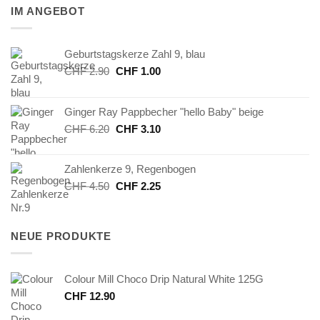
IM ANGEBOT
Geburtstagskerze Zahl 9, blau
Ursprünglicher
Aktueller
CHF
2.90
CHF
1.00
Preis
Preis
war:
ist:
Ginger Ray Pappbecher "hello Baby" beige
CHF 2.90
CHF 1.00.
Ursprünglicher
Aktueller
CHF
6.20
CHF
3.10
Preis
Preis
war:
ist:
Zahlenkerze 9, Regenbogen
CHF 6.20
CHF 3.10.
Ursprünglicher
Aktueller
CHF
4.50
CHF
2.25
Preis
Preis
war:
ist:
CHF 4.50
CHF 2.25.
NEUE PRODUKTE
Colour Mill Choco Drip Natural White 125G
CHF
12.90