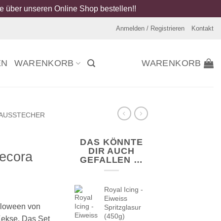
 über unseren Online Shop bestellen!!
Anmelden / Registrieren
Kontakt
EN
WARENKORB
WARENKORB
AUSSTECHER
DAS KÖNNTE
DIR AUCH
ecora
GEFALLEN …
Royal Icing -
Eiweiss
lloween von
Spritzglasur
(450g)
Kekse. Das Set