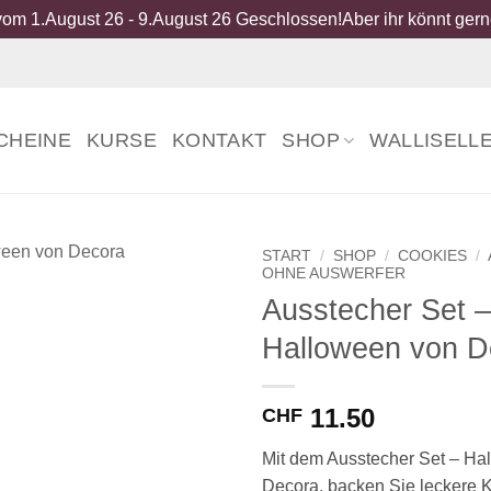
om 1.August 26 - 9.August 26 Geschlossen!Aber ihr könnt gerne
CHEINE
KURSE
KONTAKT
SHOP
WALLISELL
START
/
SHOP
/
COOKIES
/
OHNE AUSWERFER
Ausstecher Set –
Halloween von D
11.50
CHF
Mit dem Ausstecher Set – Ha
Decora, backen Sie leckere 