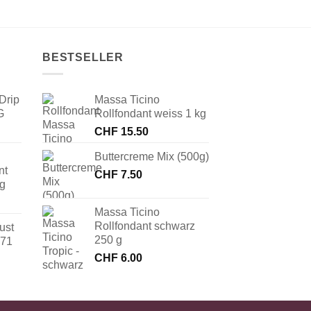
BESTSELLER
Drip
Massa Ticino
G
Rollfondant weiss 1 kg
CHF
15.50
Buttercreme Mix (500g)
nt
CHF
7.50
 g
Massa Ticino
Rollfondant schwarz
ust
250 g
171
CHF
6.00