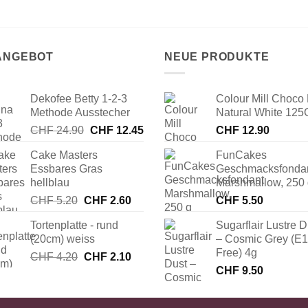
 ANGEBOT
NEUE PRODUKTE
Dekofee Betty 1-2-3
Colour Mill Choco 
Methode Ausstecher
Natural White 125
Ursprünglicher
Aktueller
CHF
24.90
CHF
12.45
CHF
12.90
Preis
Preis
Cake Masters
FunCakes
war:
ist:
Essbares Gras
Geschmacksfonda
CHF 24.90
CHF 12.45.
hellblau
Marshmallow, 250
Ursprünglicher
Aktueller
CHF
5.20
CHF
2.60
CHF
5.50
Preis
Preis
Tortenplatte - rund
Sugarflair Lustre D
war:
ist:
(20cm) weiss
– Cosmic Grey (E
CHF 5.20
CHF 2.60.
Free) 4g
Ursprünglicher
Aktueller
CHF
4.20
CHF
2.10
Preis
Preis
CHF
9.50
war:
ist:
CHF 4.20
CHF 2.10.