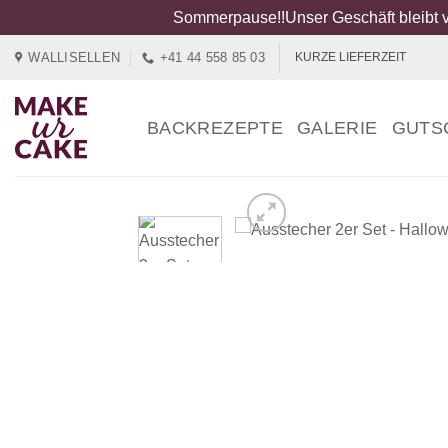
Sommerpause!!Unser Geschäft bleibt v
Zum
WALLISELLEN
+41 44 558 85 03
KURZE LIEFERZEIT
Inhalt
springen
BACKREZEPTE
GALERIE
GUTS