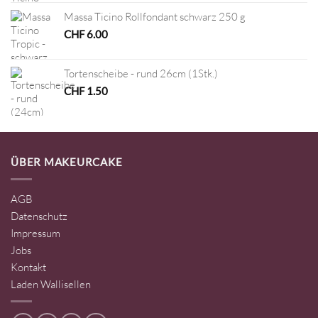
Massa Ticino Rollfondant schwarz 250 g
CHF
6.00
Tortenscheibe - rund 26cm (1Stk.)
CHF
1.50
ÜBER MAKEURCAKE
AGB
Datenschutz
Impressum
Jobs
Kontakt
Laden Wallisellen