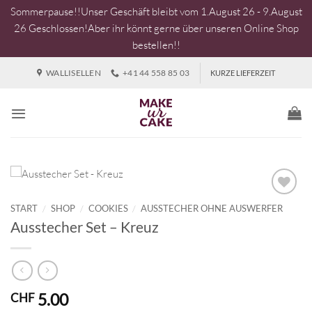
Sommerpause!!Unser Geschäft bleibt vom 1.August 26 - 9.August
26 Geschlossen!Aber ihr könnt gerne über unseren Online Shop
bestellen!!
Zum
WALLISELLEN
+41 44 558 85 03
KURZE LIEFERZEIT
Inhalt
springen
START
/
SHOP
/
COOKIES
/
AUSSTECHER OHNE AUSWERFER
Ausstecher Set – Kreuz
5.00
CHF