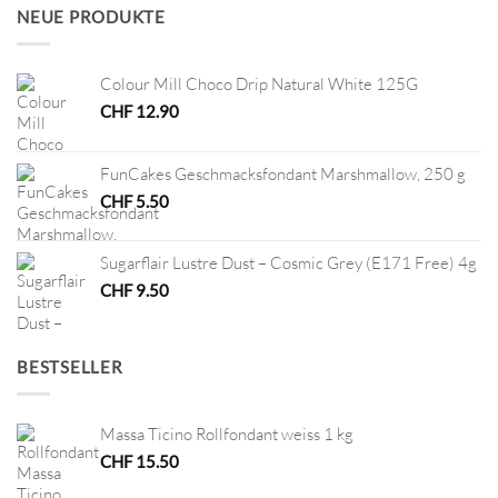
CHF 2.90
CHF 1.00.
NEUE PRODUKTE
Colour Mill Choco Drip Natural White 125G
CHF
12.90
FunCakes Geschmacksfondant Marshmallow, 250 g
CHF
5.50
Sugarflair Lustre Dust – Cosmic Grey (E171 Free) 4g
CHF
9.50
BESTSELLER
Massa Ticino Rollfondant weiss 1 kg
CHF
15.50