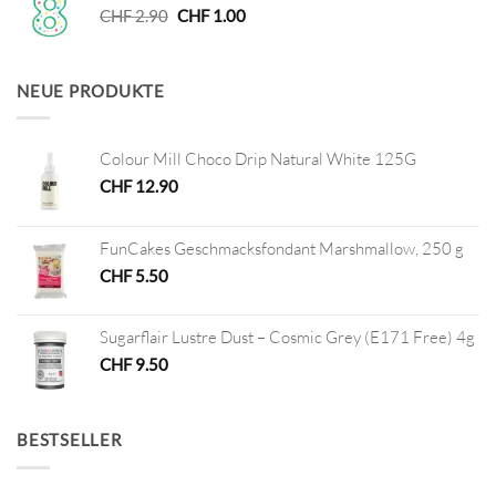
Ursprünglicher
Aktueller
CHF
2.90
CHF
1.00
Preis
Preis
war:
ist:
CHF 2.90
CHF 1.00.
NEUE PRODUKTE
Colour Mill Choco Drip Natural White 125G
CHF
12.90
FunCakes Geschmacksfondant Marshmallow, 250 g
CHF
5.50
Sugarflair Lustre Dust – Cosmic Grey (E171 Free) 4g
CHF
9.50
BESTSELLER