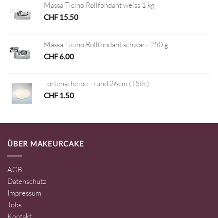
Massa Ticino Rollfondant weiss 1 kg
CHF
15.50
Massa Ticino Rollfondant schwarz 250 g
CHF
6.00
Tortenscheibe - rund 26cm (1Stk.)
CHF
1.50
ÜBER MAKEURCAKE
AGB
Datenschutz
Impressum
Jobs
Kontakt