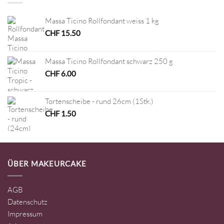
Massa Ticino Rollfondant weiss 1 kg
CHF
15.50
Massa Ticino Rollfondant schwarz 250 g
CHF
6.00
Tortenscheibe - rund 26cm (1Stk.)
CHF
1.50
ÜBER MAKEURCAKE
AGB
Datenschutz
Impressum