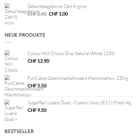
war:
ist:
Geburtstagskerze Zahl 8, grün
CHF 7.50
CHF 3.75.
Ursprünglicher
Aktueller
CHF
2.90
CHF
1.00
Preis
Preis
war:
ist:
CHF 2.90
CHF 1.00.
NEUE PRODUKTE
Colour Mill Choco Drip Natural White 125G
CHF
12.90
FunCakes Geschmacksfondant Marshmallow, 250 g
CHF
5.50
Sugarflair Lustre Dust – Cosmic Grey (E171 Free) 4g
CHF
9.50
BESTSELLER