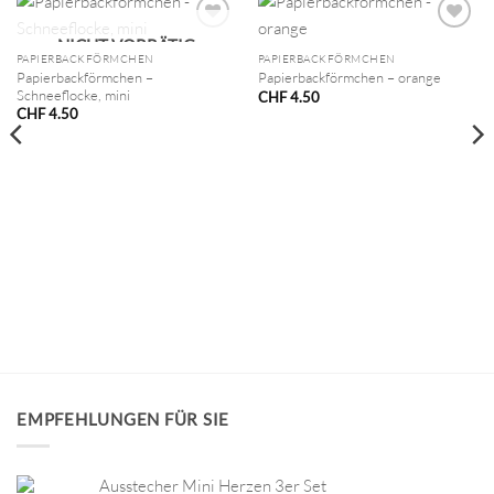
NICHT VORRÄTIG
PAPIERBACKFÖRMCHEN
PAPIERBACKFÖRMCHEN
Papierbackförmchen –
Papierbackförmchen – orange
Schneeflocke, mini
CHF
4.50
CHF
4.50
EMPFEHLUNGEN FÜR SIE
Ausstecher Mini Herzen 3er Set