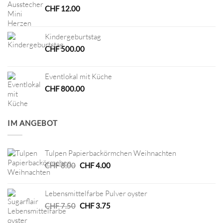
CHF
12.00
Kindergeburtstag
CHF
500.00
Eventlokal mit Küche
CHF
800.00
IM ANGEBOT
Tulpen Papierbackörmchen Weihnachten
Ursprünglicher
Aktueller
CHF
8.00
CHF
4.00
Preis
Preis
war:
ist:
Lebensmittelfarbe Pulver oyster
CHF 8.00
CHF 4.00.
Ursprünglicher
Aktueller
CHF
7.50
CHF
3.75
Preis
Preis