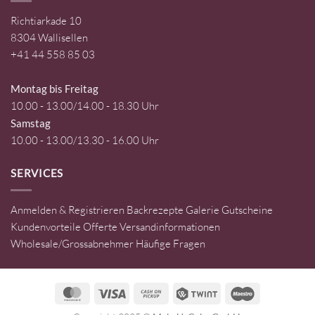
Richtiarkade 10
8304 Wallisellen
+41 44 558 85 03
Montag bis Freitag
10.00 - 13.00/14.00 - 18.30 Uhr
Samstag
10.00 - 13.00/13.30 - 16.00 Uhr
SERVICES
Anmelden & Registrieren
Backrezepte
Galerie
Gutscheine
Kundenvorteile
Offerte
Versandinformationen
Wholesale/Grossabnehmer
Häufige Fragen
MasterCard
Visa
Cash
Twint
Maestro
on