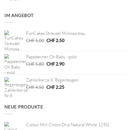
IM ANGEBOT
FunCakes Streusel Mimosa blau
Ursprünglicher
Aktueller
CHF
5.00
CHF
2.50
Preis
Preis
war:
ist:
Pappbecher Oh Baby - gold
CHF 5.00
CHF 2.50.
Ursprünglicher
Aktueller
CHF
5.80
CHF
2.90
Preis
Preis
war:
ist:
Zahlenkerze 8, Regenbogen
CHF 5.80
CHF 2.90.
Ursprünglicher
Aktueller
CHF
4.50
CHF
2.25
Preis
Preis
war:
ist:
CHF 4.50
CHF 2.25.
NEUE PRODUKTE
Colour Mill Choco Drip Natural White 125G