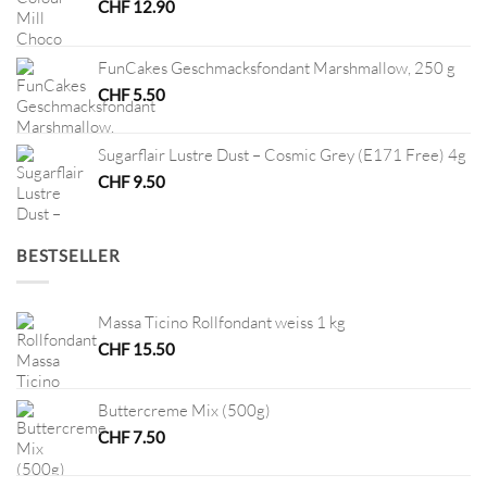
CHF
12.90
FunCakes Geschmacksfondant Marshmallow, 250 g
CHF
5.50
Sugarflair Lustre Dust – Cosmic Grey (E171 Free) 4g
CHF
9.50
BESTSELLER
Massa Ticino Rollfondant weiss 1 kg
CHF
15.50
Buttercreme Mix (500g)
CHF
7.50